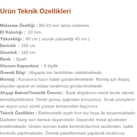
Ürün Teknik Özellikleri
Malzeme Özelliği :
80×10 mm lama malzeme
Et Kalınlığı :
10 mm
Yüksekliği :
80 cm ( oturak yüksekliği 45 cm )
Derinlik :
150 cm
Uzunluk :
160 cm
Renk :
Siyah
Oturum Kapasitesi :
6 kişilik
Önemli Bilgi :
Ahşapta ton farklılıkları olabilmektedir.
Montaj :
Kuruluma hazır halde gönderilmektedir. Montaj için ihtiyaç
duyulan aparat ve vidalar tarafınıza gönderilmektedir.
Ahşap Bakım/Temizlik Önerisi :
Bank ahşabınızı nemli bezle silerek
temizleyebilirsiniz. Direkt güneş ışığından koruyunuz. Sıcak yüzeylerin
ve suyun uzun süreli yüzeye temasından kaçınınız.
Teknik Özellikler :
Elektrostatik siyah fırın toz boya ile boyanmaktadır.
Darbeler karşı son derece dayanıklıdır. Dayanıklı metal gövdeden
üretilmektedir. Üretim sonrası kalite kontrolcülerimiz tarafından, kalite
kontrolü yapılmaktadır. Özenle paketlenmesi yapılarak tarafınıza