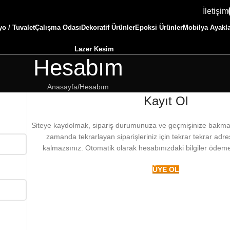
İletişim
o / Tuvalet
Çalışma Odası
Dekoratif Ürünler
Epoksi Ürünler
Mobilya Ayakla
Lazer Kesim
Hesabım
Anasayfa
Hesabım
Kayıt Ol
Siteye kaydolmak, sipariş durumunuza ve geçmişinize bakmanı
zamanda tekrarlayan siparişleriniz için tekrar tekrar ad
kalmazsınız. Otomatik olarak hesabınızdaki bilgiler ödeme
ÜYE OL