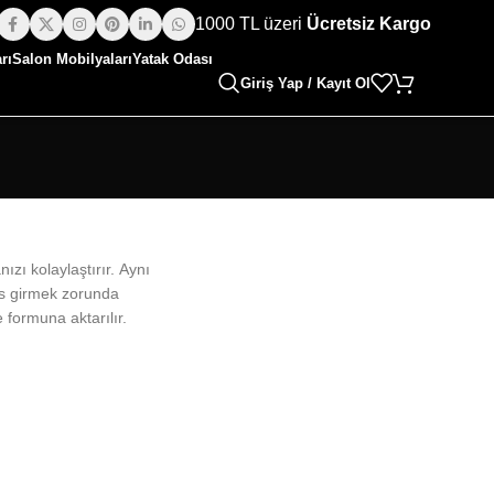
1000 TL üzeri
Ücretsiz Kargo
rı
Salon Mobilyaları
Yatak Odası
Giriş Yap / Kayıt Ol
zı kolaylaştırır. Aynı
res girmek zorunda
 formuna aktarılır.