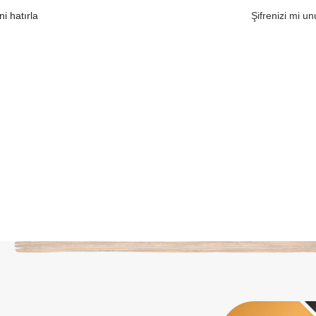
i hatırla
Şifrenizi mi u