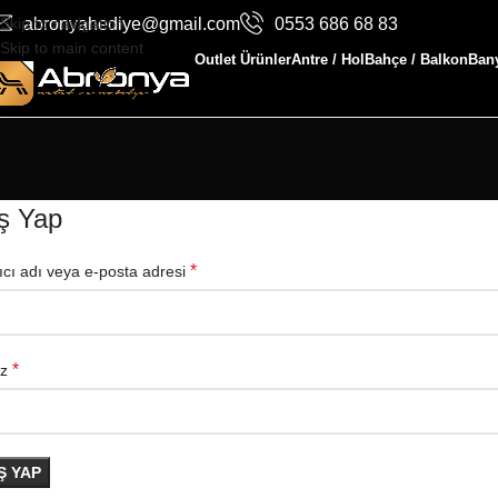
Skip to navigation
abronyahediye@gmail.com
0553 686 68 83
Skip to main content
Outlet Ürünler
Antre / Hol
Bahçe / Balkon
Bany
iş Yap
*
ıcı adı veya e-posta adresi
*
iz
Ş YAP