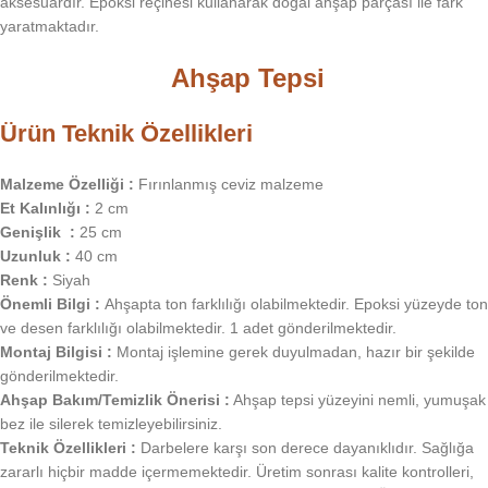
aksesuardır. Epoksi reçinesi kullanarak doğal ahşap parçası ile fark
yaratmaktadır.
Ahşap Tepsi
Ürün Teknik Özellikleri
Malzeme Özelliği :
Fırınlanmış ceviz malzeme
Et Kalınlığı :
2 cm
Genişlik :
25 cm
Uzunluk :
40 cm
Renk :
Siyah
Önemli Bilgi :
Ahşapta ton farklılığı olabilmektedir. Epoksi yüzeyde ton
ve desen farklılığı olabilmektedir. 1 adet gönderilmektedir.
Montaj Bilgisi :
Montaj işlemine gerek duyulmadan, hazır bir şekilde
gönderilmektedir.
Ahşap Bakım/Temizlik Önerisi :
Ahşap tepsi yüzeyini nemli, yumuşak
bez ile silerek temizleyebilirsiniz.
Teknik Özellikleri :
Darbelere karşı son derece dayanıklıdır. Sağlığa
zararlı hiçbir madde içermemektedir. Üretim sonrası kalite kontrolleri,