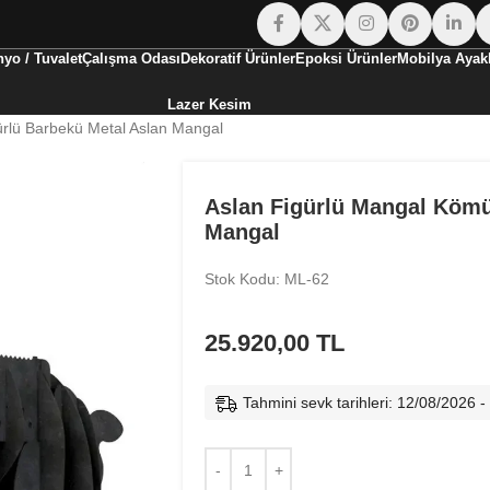
yo / Tuvalet
Çalışma Odası
Dekoratif Ürünler
Epoksi Ürünler
Mobilya Ayakl
Lazer Kesim
rlü Barbekü Metal Aslan Mangal
Aslan Figürlü Mangal Kömü
Mangal
Stok Kodu: ML-62
25.920,00
TL
Tahmini sevk tarihleri: 12/08/2026 