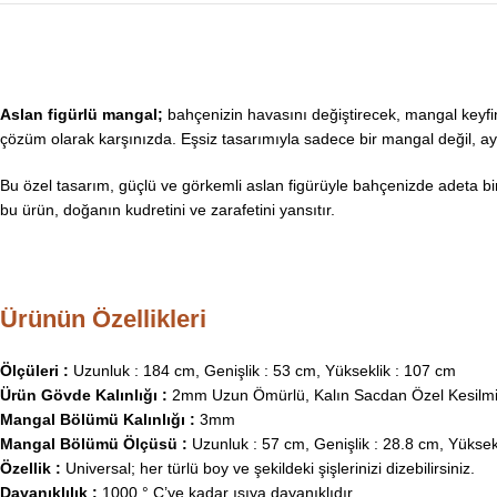
Aslan figürlü mangal;
bahçenizin havasını değiştirecek, mangal keyfin
çözüm olarak karşınızda. Eşsiz tasarımıyla sadece bir mangal değil, a
Bu özel tasarım, güçlü ve görkemli aslan figürüyle bahçenizde adeta bir
bu ürün, doğanın kudretini ve zarafetini yansıtır.
Ürünün Özellikleri
Ölçüleri :
Uzunluk : 184 cm, Genişlik : 53 cm, Yükseklik : 107 cm
Ürün Gövde Kalınlığı :
2mm Uzun Ömürlü, Kalın Sacdan Özel Kesilmiş
Mangal Bölümü Kalınlığı :
3mm
Mangal Bölümü Ölçüsü :
Uzunluk : 57 cm, Genişlik : 28.8 cm, Yüksek
Özellik :
Universal; her türlü boy ve şekildeki şişlerinizi dizebilirsiniz.
Dayanıklılık :
1000 ° C’ye kadar ısıya dayanıklıdır.