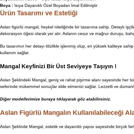
Boya :
Isıya Dayanıklı Özel Boyadan İmal Edilmiştir
Ürün Tasarımı ve Estetiği
Aslan figürlü mangal, heykel niteliğinde bir tasarıma sahip. Detaylı işçi
dekorasyon öğesi olarak yer alır. Aslanın cesur ve mağrur duruşu, bahç
Bu tasarımın her detayı titizlikle işlenmiş olup, en yüksek kaliteye sahi
kullanım sağlar.
Mangal Keyfinizi Bir Üst Seviyeye Taşıyın !
Aslan Şeklindeki Mangal, geniş ve rahat pişirme alanı sayesinde her türlü
seferinde mükemmel sonuçlar elde etmenizi sağlar. Lezzetli ve dumanlı 
Diğer modellerimize buraya tıklayarak göz
atabilirsiniz.
Aslan Figürlü Mangalın Kullanılabileceği Al
Aslan Şeklinde Mangal, estetik ve dayanıklı yapısı sayesinde birçok farkl