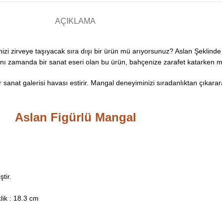
AÇIKLAMA
izi zirveye taşıyacak sıra dışı bir ürün mü arıyorsunuz? Aslan Şeklind
ynı zamanda bir sanat eseri olan bu ürün, bahçenize zarafet katarken m
 sanat galerisi havası estirir. Mangal deneyiminizi sıradanlıktan çıkara
Aslan Figürlü Mangal
tir.
lik : 18.3 cm