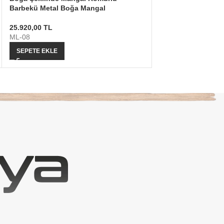
Barbekü Metal Boğa Mangal
Barbekü Metal İne
25.920,00
TL
25.920,00
TL
ML-08
ML-12
SEPETE EKLE
SEPETE EKLE