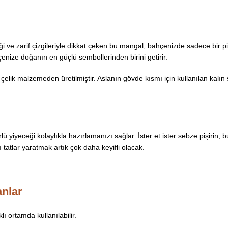
liği ve zarif çizgileriyle dikkat çeken bu mangal, bahçenizde sadece bir p
enize doğanın en güçlü sembollerinden birini getirir.
p çelik malzemeden üretilmiştir. Aslanın gövde kısmı için kullanılan kalın
 yiyeceği kolaylıkla hazırlamanızı sağlar. İster et ister sebze pişirin, b
tatlar yaratmak artık çok daha keyifli olacak.
anlar
ı ortamda kullanılabilir.