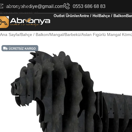
Skip to navigation
abronyahediye@gmail.com
0553 686 68 83
Skip to main content
Outlet Ürünler
Antre / Hol
Bahçe / Balkon
Ban
Ana Sayfa
Bahçe / Balkon
Mangal/Barbekü
Aslan Figürlü Mangal Kömü