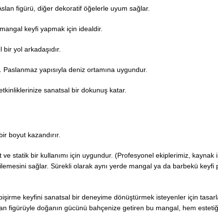
slan figürü, diğer dekoratif öğelerle uyum sağlar.
angal keyfi yapmak için idealdir.
bir yol arkadaşıdır.
. Paslanmaz yapısıyla deniz ortamına uygundur.
tkinliklerinize sanatsal bir dokunuş katar.
 bir boyut kazandırır.
ve statik bir kullanımı için uygundur. (Profesyonel ekiplerimiz, kaynak i
emesini sağlar. Sürekli olarak aynı yerde mangal ya da barbekü keyfi pl
şirme keyfini sanatsal bir deneyime dönüştürmek isteyenler için tasarla
 Aslan figürüyle doğanın gücünü bahçenize getiren bu mangal, hem esteti