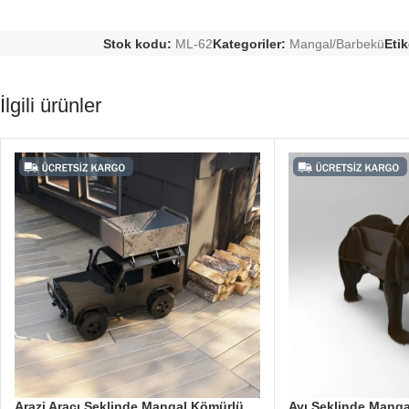
Stok kodu:
ML-62
Kategoriler:
Mangal/Barbekü
Etik
İlgili ürünler
Arazi Aracı Şeklinde Mangal Kömürlü
Ayı Şeklinde Mang