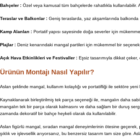
Bahçeler :
Özel veya kamusal tüm bahçelerde rahatlıkla kullanılabilir. A
Teraslar ve Balkonlar :
Geniş teraslarda, yaz akşamlarında balkonda m
Kamp Alanları :
Portatif yapısı sayesinde doğa severler için mükemmel 
Plajlar :
Deniz kenarındaki mangal partileri için mükemmel bir seçenek
Açık Hava Etkinlikleri ve Festivaller :
Eşsiz tasarımıyla dikkat çeker, e
Ürünün Montajı Nasıl Yapılır?
Aslan şeklinde mangal, kullanım kolaylığı ve portatifliği ile sektöre yeni
Kaynaklanarak birleştirilmiş tek parça seçeneği ile, mangalın daha sabit 
mangalın tek bir parça olarak kalmasını ve daha sağlam bir duruş sergil
zamanda dekoratif bir bahçe heykeli olarak da kullanılabilir.
Aslan figürlü mangal, sıradan mangal deneyimlerinin ötesine geçerek, pi
şıklık ve işlevsellik arıyorsanız, bu benzersiz tasarım tam size göre.