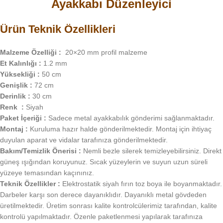
Ayakkabı Düzenleyici
Ürün Teknik Özellikleri
Malzeme Özelliği :
20×20 mm profil malzeme
Et Kalınlığı :
1.2 mm
Yüksekliği :
50 cm
Genişlik :
72 cm
Derinlik :
30 cm
Renk :
Siyah
Paket İçeriği :
Sadece metal ayakkabılık gönderimi sağlanmaktadır.
Montaj :
Kuruluma hazır halde gönderilmektedir. Montaj için ihtiyaç
duyulan aparat ve vidalar tarafınıza gönderilmektedir.
Bakım/Temizlik Önerisi :
Nemli bezle silerek temizleyebilirsiniz. Direkt
güneş ışığından koruyunuz. Sıcak yüzeylerin ve suyun uzun süreli
yüzeye temasından kaçınınız.
Teknik Özellikler :
Elektrostatik siyah fırın toz boya ile boyanmaktadır.
Darbeler karşı son derece dayanıklıdır. Dayanıklı metal gövdeden
üretilmektedir. Üretim sonrası kalite kontrolcülerimiz tarafından, kalite
kontrolü yapılmaktadır. Özenle paketlenmesi yapılarak tarafınıza