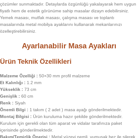
çözümler sunmaktadır. Detaylarda özgünlüğü yakalayarak hem uygun
fiyatlı hem de estetik görünüme sahip masalar dizayn edebilirsiniz.
Yemek masası, mutfak masası, çalışma masası ve toplantı
masalarında metal mobilya ayaklarını kullanarak mekanlarınızı
özelleştirebilirsiniz.
Ayarlanabilir Masa Ayakları
Ürün Teknik Özellikleri
Malzeme Özelliği :
50×30 mm profil malzeme
Et Kalınlığı :
1.2 mm
Yükseklik :
73 cm
Genişlik :
60 cm
Renk :
Siyah
Önemli Bilgi :
1 takım ( 2 adet ) masa ayağı gönderilmektedir.
Montaj Bilgisi :
Ürün kuruluma hazır şekilde gönderilmektedir.
Kurulum için gerekli olan tüm aparat ve vidalar tarafınıza paket
içerisinde gönderilmektedir.
Bakım/Temizlik Önerisi :
Metal yüzeyi nemli, yumuşak bez ile silerek