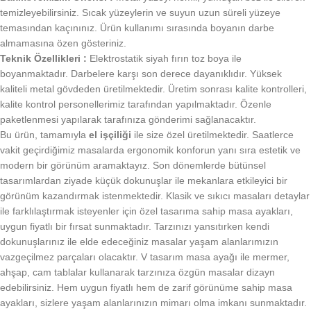
temizleyebilirsiniz. Sıcak yüzeylerin ve suyun uzun süreli yüzeye
temasından kaçınınız. Ürün kullanımı sırasında boyanın darbe
almamasına özen gösteriniz.
Teknik Özellikleri :
Elektrostatik siyah fırın toz boya ile
boyanmaktadır. Darbelere karşı son derece dayanıklıdır. Yüksek
kaliteli metal gövdeden üretilmektedir. Üretim sonrası kalite kontrolleri,
kalite kontrol personellerimiz tarafından yapılmaktadır. Özenle
paketlenmesi yapılarak tarafınıza gönderimi sağlanacaktır.
Bu ürün, tamamıyla
el işçiliği
ile size özel üretilmektedir. Saatlerce
vakit geçirdiğimiz masalarda ergonomik konforun yanı sıra estetik ve
modern bir görünüm aramaktayız. Son dönemlerde bütünsel
tasarımlardan ziyade küçük dokunuşlar ile mekanlara etkileyici bir
görünüm kazandırmak istenmektedir. Klasik ve sıkıcı masaları detaylar
ile farklılaştırmak isteyenler için özel tasarıma sahip masa ayakları,
uygun fiyatlı bir fırsat sunmaktadır. Tarzınızı yansıtırken kendi
dokunuşlarınız ile elde edeceğiniz masalar yaşam alanlarımızın
vazgeçilmez parçaları olacaktır. V tasarım masa ayağı ile mermer,
ahşap, cam tablalar kullanarak tarzınıza özgün masalar dizayn
edebilirsiniz. Hem uygun fiyatlı hem de zarif görünüme sahip masa
ayakları, sizlere yaşam alanlarınızın mimarı olma imkanı sunmaktadır.