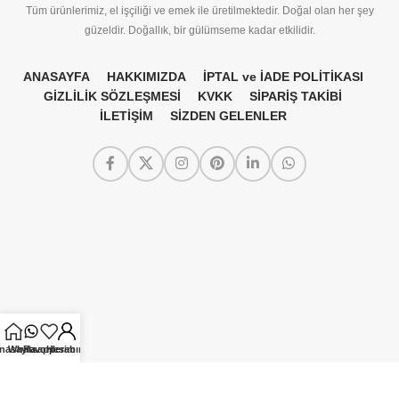
Tüm ürünlerimiz, el işçiliği ve emek ile üretilmektedir. Doğal olan her şey
güzeldir. Doğallık, bir gülümseme kadar etkilidir.
ANASAYFA
HAKKIMIZDA
İPTAL ve İADE POLİTİKASI
GİZLİLİK SÖZLEŞMESİ
KVKK
SİPARİŞ TAKİBİ
İLETİŞİM
SİZDEN GELENLER
nasayfa
Whatsapp
Favorilerim
Hesabım