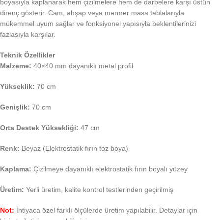
boyasıyla kaplanarak hem çizilmelere hem de darbelere karşı üstün
direnç gösterir. Cam, ahşap veya mermer masa tablalarıyla
mükemmel uyum sağlar ve fonksiyonel yapısıyla beklentilerinizi
fazlasıyla karşılar.
Teknik Özellikler
Malzeme:
40×40 mm dayanıklı metal profil
Yükseklik:
70 cm
Genişlik:
70 cm
Orta Destek Yüksekliği:
47 cm
Renk:
Beyaz (Elektrostatik fırın toz boya)
Kaplama:
Çizilmeye dayanıklı elektrostatik fırın boyalı yüzey
Üretim:
Yerli üretim, kalite kontrol testlerinden geçirilmiş
Not:
İhtiyaca özel farklı ölçülerde üretim yapılabilir. Detaylar için