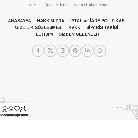
güzeldir. Doğallık, bir gülümseme kadar etkilidir.
ANASAYFA
HAKKIMIZDA
İPTAL ve İADE POLİTİKASI
GİZLİLİK SÖZLEŞMESİ
KVKK
SİPARİŞ TAKİBİ
İLETİŞİM
SİZDEN GELENLER
nasayfa
Whatsapp
Favorilerim
Hesabım