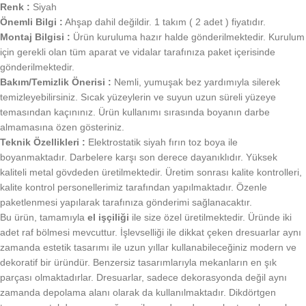
Renk :
Siyah
Önemli Bilgi :
Ahşap dahil değildir. 1 takım ( 2 adet ) fiyatıdır.
Montaj Bilgisi :
Ürün kuruluma hazır halde gönderilmektedir. Kurulum
için gerekli olan tüm aparat ve vidalar tarafınıza paket içerisinde
gönderilmektedir.
Bakım/Temizlik Önerisi :
Nemli, yumuşak bez yardımıyla silerek
temizleyebilirsiniz. Sıcak yüzeylerin ve suyun uzun süreli yüzeye
temasından kaçınınız. Ürün kullanımı sırasında boyanın darbe
almamasına özen gösteriniz.
Teknik Özellikleri :
Elektrostatik siyah fırın toz boya ile
boyanmaktadır. Darbelere karşı son derece dayanıklıdır. Yüksek
kaliteli metal gövdeden üretilmektedir. Üretim sonrası kalite kontrolleri,
kalite kontrol personellerimiz tarafından yapılmaktadır. Özenle
paketlenmesi yapılarak tarafınıza gönderimi sağlanacaktır.
Bu ürün, tamamıyla
el işçiliği
ile size özel üretilmektedir. Üründe iki
adet raf bölmesi mevcuttur. İşlevselliği ile dikkat çeken dresuarlar aynı
zamanda estetik tasarımı ile uzun yıllar kullanabileceğiniz modern ve
dekoratif bir üründür. Benzersiz tasarımlarıyla mekanların en şık
parçası olmaktadırlar. Dresuarlar, sadece dekorasyonda değil aynı
zamanda depolama alanı olarak da kullanılmaktadır. Dikdörtgen