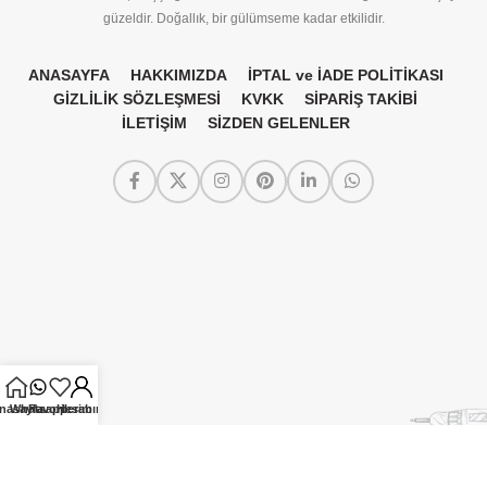
güzeldir. Doğallık, bir gülümseme kadar etkilidir.
ANASAYFA
HAKKIMIZDA
İPTAL ve İADE POLİTİKASI
GİZLİLİK SÖZLEŞMESİ
KVKK
SİPARİŞ TAKİBİ
İLETİŞİM
SİZDEN GELENLER
nasayfa
Whatsapp
Favorilerim
Hesabım