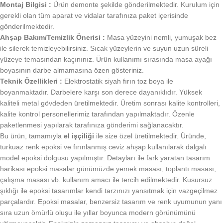
Montaj Bilgisi :
Ürün demonte şekilde gönderilmektedir. Kurulum için
gerekli olan tüm aparat ve vidalar tarafınıza paket içerisinde
gönderilmektedir.
Ahşap Bakım/Temizlik Önerisi :
Masa yüzeyini nemli, yumuşak bez
ile silerek temizleyebilirsiniz. Sıcak yüzeylerin ve suyun uzun süreli
yüzeye temasından kaçınınız. Ürün kullanımı sırasında masa ayağı
boyasının darbe almamasına özen gösteriniz.
Teknik Özellikleri :
Elektrostatik siyah fırın toz boya ile
boyanmaktadır. Darbelere karşı son derece dayanıklıdır. Yüksek
kaliteli metal gövdeden üretilmektedir. Üretim sonrası kalite kontrolleri,
kalite kontrol personellerimiz tarafından yapılmaktadır. Özenle
paketlenmesi yapılarak tarafınıza gönderimi sağlanacaktır.
Bu ürün, tamamıyla
el işçiliği
ile size özel üretilmektedir. Üründe,
turkuaz renk epoksi ve fırınlanmış ceviz ahşap kullanılarak dalgalı
model epoksi dolgusu yapılmıştır. Detayları ile fark yaratan tasarım
harikası epoksi masalar günümüzde yemek masası, toplantı masası,
çalışma masası vb. kullanım amacı ile tercih edilmektedir. Kusursuz
şıklığı ile epoksi tasarımlar kendi tarzınızı yansıtmak için vazgeçilmez
parçalardır. Epoksi masalar, benzersiz tasarım ve renk uyumunun yanı
sıra uzun ömürlü oluşu ile yıllar boyunca modern görünümünü