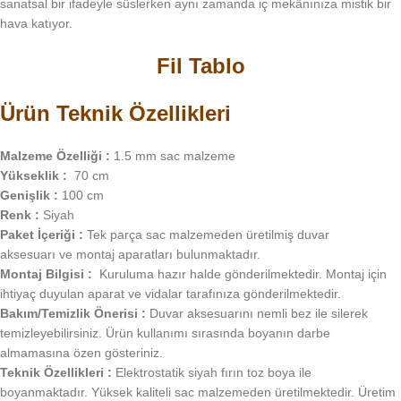
sanatsal bir ifadeyle süslerken aynı zamanda iç mekânınıza mistik bir
hava katıyor.
Fil Tablo
Ürün Teknik Özellikleri
Malzeme Özelliği :
1.5 mm sac malzeme
Yükseklik :
70 cm
Genişlik :
100 cm
Renk :
Siyah
Paket İçeriği :
Tek parça sac malzemeden üretilmiş duvar
aksesuarı ve montaj aparatları bulunmaktadır.
Montaj Bilgisi :
Kuruluma hazır halde gönderilmektedir. Montaj için
ihtiyaç duyulan aparat ve vidalar tarafınıza gönderilmektedir.
Bakım/Temizlik Önerisi :
Duvar aksesuarını nemli bez ile silerek
temizleyebilirsiniz. Ürün kullanımı sırasında boyanın darbe
almamasına özen gösteriniz.
Teknik Özellikleri :
Elektrostatik siyah fırın toz boya ile
boyanmaktadır. Yüksek kaliteli sac malzemeden üretilmektedir. Üretim