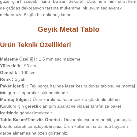
güzelliğini hissedebilirsiniz. Bu zarif dekoratif obje, hem minimalist hem
de çağdaş dekorasyon tarzına mükemmel bir uyum sağlayarak
mekanınıza özgün bir dokunuş katar.
Geyik Metal Tablo
Ürün Teknik Özellikleri
Malzeme Özelliği :
1.5 mm sac malzeme
Yükseklik :
93 cm
Genişlik :
100 cm
Renk :
Siyah
Paket İçeriği :
Tek parça halinde lazer kesim duvar tablosu ve montaj
için gerekli aparatlar bulunmaktadır.
Montaj Bilgisi :
Ürün kuruluma hazır şekilde gönderilmektedir.
Kurulum için gerekli olan tüm aparat ve vidalar tarafınıza paket
içerisinde gönderilmektedir.
Tablo Bakım/Temizlik Önerisi :
Duvar aksesuarını nemli, yumuşak
bez ile silerek temizleyebilirsiniz. Ürün kullanımı sırasında boyanın
darbe almamasına özen gösteriniz.