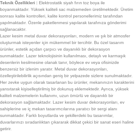
Teknik Özellikleri :
Elektrostatik siyah fırın toz boya ile
boyanmaktadır. Yüksek kaliteli sac malzemeden üretilmektedir. Üretim
sonrası kalite kontrolleri, kalite kontrol personellerimiz tarafından
yapılmaktadır. Özenle paketlenmesi yapılarak tarafınıza gönderimi
sağlanacaktır.
Lazer kesim metal duvar dekorasyonları, modern ve şık bir atmosfer
oluşturmak isteyenler için mükemmel bir tercihtir. Bu özel tasarım
ürünler, estetik açıdan çarpıcı ve dayanıklı bir dekorasyon
sunmaktadır. Lazer teknolojisinin kullanılması, detaylı ve karmaşık
desenlerin kesilmesine olanak tanır, böylece ev veya ofisinizde
benzersiz bir izlenim yaratır. Metal duvar dekorasyonları,
özelleştirilebilirlik açısından geniş bir yelpazede sizlere sunulmaktadır.
Her zevke uygun olarak tasarlanan bu ürünler, mekanınızın karakterini
yansıtarak kişiselleştirilmiş bir dokunuş eklemektedir. Ayrıca, yüksek
kaliteli malzemelerin kullanımı, uzun ömürlü ve dayanıklı bir
dekorasyon sağlamaktadır. Lazer kesim duvar dekorasyonları, ev
sahiplerine ve iç mekan tasarımcılarına yaratıcı bir sergi alanı
sunmaktadır. Farklı boyutlarda ve şekillerdeki bu tasarımlar,
duvarlarınızı sıradanlıktan çıkararak dikkat çekici bir sanat eseri haline
getirir.