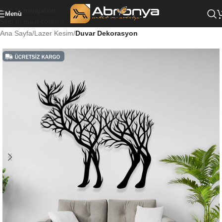
Skip to navigation
Menü
Skip to main content
Ana Sayfa
Lazer Kesim
Duvar Dekorasyon