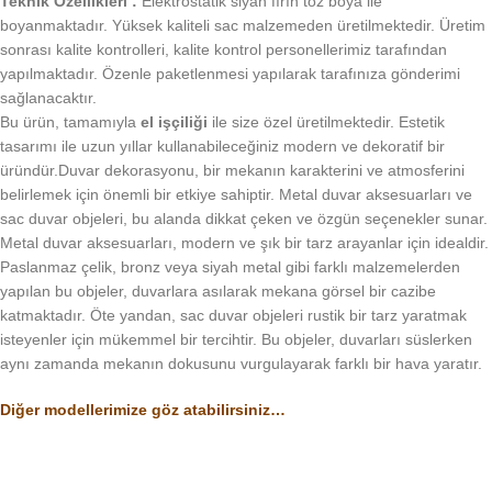
Teknik Özellikleri :
Elektrostatik siyah fırın toz boya ile
boyanmaktadır. Yüksek kaliteli sac malzemeden üretilmektedir. Üretim
sonrası kalite kontrolleri, kalite kontrol personellerimiz tarafından
yapılmaktadır. Özenle paketlenmesi yapılarak tarafınıza gönderimi
sağlanacaktır.
Bu ürün, tamamıyla
el işçiliği
ile size özel üretilmektedir. Estetik
tasarımı ile uzun yıllar kullanabileceğiniz modern ve dekoratif bir
üründür.Duvar dekorasyonu, bir mekanın karakterini ve atmosferini
belirlemek için önemli bir etkiye sahiptir. Metal duvar aksesuarları ve
sac duvar objeleri, bu alanda dikkat çeken ve özgün seçenekler sunar.
Metal duvar aksesuarları, modern ve şık bir tarz arayanlar için idealdir.
Paslanmaz çelik, bronz veya siyah metal gibi farklı malzemelerden
yapılan bu objeler, duvarlara asılarak mekana görsel bir cazibe
katmaktadır. Öte yandan, sac duvar objeleri rustik bir tarz yaratmak
isteyenler için mükemmel bir tercihtir. Bu objeler, duvarları süslerken
aynı zamanda mekanın dokusunu vurgulayarak farklı bir hava yaratır.
Diğer modellerimize göz atabilirsiniz…