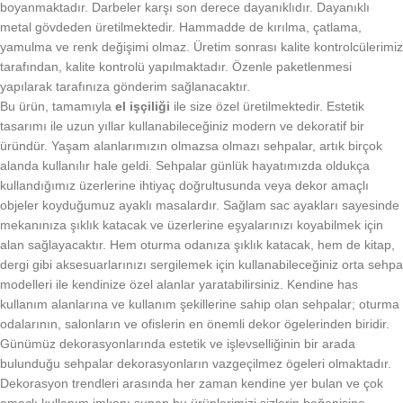
boyanmaktadır. Darbeler karşı son derece dayanıklıdır. Dayanıklı
metal gövdeden üretilmektedir. Hammadde de kırılma, çatlama,
yamulma ve renk değişimi olmaz. Üretim sonrası kalite kontrolcülerimiz
tarafından, kalite kontrolü yapılmaktadır. Özenle paketlenmesi
yapılarak tarafınıza gönderim sağlanacaktır.
Bu ürün, tamamıyla
el işçiliği
ile size özel üretilmektedir. Estetik
tasarımı ile uzun yıllar kullanabileceğiniz modern ve dekoratif bir
üründür. Yaşam alanlarımızın olmazsa olmazı sehpalar, artık birçok
alanda kullanılır hale geldi. Sehpalar günlük hayatımızda oldukça
kullandığımız üzerlerine ihtiyaç doğrultusunda veya dekor amaçlı
objeler koyduğumuz ayaklı masalardır. Sağlam sac ayakları sayesinde
mekanınıza şıklık katacak ve üzerlerine eşyalarınızı koyabilmek için
alan sağlayacaktır. Hem oturma odanıza şıklık katacak, hem de kitap,
dergi gibi aksesuarlarınızı sergilemek için kullanabileceğiniz orta sehpa
modelleri ile kendinize özel alanlar yaratabilirsiniz. Kendine has
kullanım alanlarına ve kullanım şekillerine sahip olan sehpalar; oturma
odalarının, salonların ve ofislerin en önemli dekor ögelerinden biridir.
Günümüz dekorasyonlarında estetik ve işlevselliğinin bir arada
bulunduğu sehpalar dekorasyonların vazgeçilmez ögeleri olmaktadır.
Dekorasyon trendleri arasında her zaman kendine yer bulan ve çok