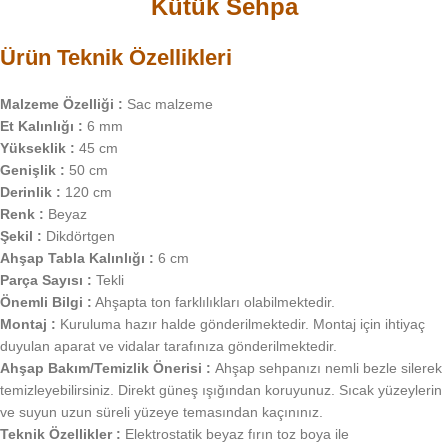
Kütük Sehpa
Ürün Teknik Özellikleri
Malzeme Özelliği :
Sac malzeme
Et Kalınlığı :
6 mm
Yükseklik :
45 cm
Genişlik :
50 cm
Derinlik :
120 cm
Renk :
Beyaz
Şekil :
Dikdörtgen
Ahşap Tabla Kalınlığı :
6 cm
Parça Sayısı :
Tekli
Önemli Bilgi :
Ahşapta ton farklılıkları olabilmektedir.
Montaj :
Kuruluma hazır halde gönderilmektedir. Montaj için ihtiyaç
duyulan aparat ve vidalar tarafınıza gönderilmektedir.
Ahşap Bakım/Temizlik Önerisi :
Ahşap sehpanızı nemli bezle silerek
temizleyebilirsiniz. Direkt güneş ışığından koruyunuz. Sıcak yüzeylerin
ve suyun uzun süreli yüzeye temasından kaçınınız.
Teknik Özellikler :
Elektrostatik beyaz fırın toz boya ile