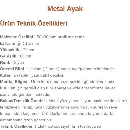
Metal Ayak
Ürün Teknik Özellikleri
Malzeme Özelliği :
50×30 mm profil malzeme
Et Kalınlığı :
1.5 mm
Yükseklik :
72 cm
Genişlik :
60 cm
Renk :
Siyah
Önemli Bilgi :
1 takım ( 2 adet ) masa ayağı gönderilmektedir.
Kullanılan tabla fiyata dahil değildir.
Montaj Bilgisi :
Ürün kuruluma hazır şekilde gönderilmektedir.
Kurulum için gerekli olan tüm aparat ve vidalar tarafınıza paket
içerisinde gönderilmektedir.
Bakım/Temizlik Önerisi :
Metal yüzeyi nemli, yumuşak bez ile silerek
temizleyebilirsiniz. Sıcak yüzeylerin ve suyun uzun süreli yüzeye
temasından kaçınınız. Ürün kullanımı sırasında boyanın darbe
almamasına özen gösteriniz.
Teknik Özellikleri :
Elektrostatik siyah fırın toz boya ile