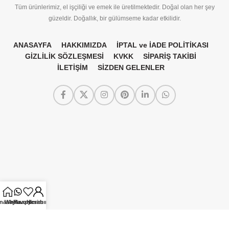
Tüm ürünlerimiz, el işçiliği ve emek ile üretilmektedir. Doğal olan her şey
güzeldir. Doğallık, bir gülümseme kadar etkilidir.
ANASAYFA
HAKKIMIZDA
İPTAL ve İADE POLİTİKASI
GİZLİLİK SÖZLEŞMESİ
KVKK
SİPARİŞ TAKİBİ
İLETİŞİM
SİZDEN GELENLER
nasayfa
Whatsapp
Favorilerim
Hesabım