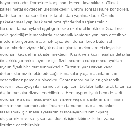
boyanmaktadır. Darbelere karşı son derece dayanıklıdır. Yüksek
kaliteli metal gövdeden üretilmektedir. Üretim sonrası kalite kontrolleri,
kalite kontrol personellerimiz tarafından yapılmaktadır. Özenle
paketlenmesi yapılarak tarafınıza gönderimi sağlanacaktır.
Bu ürün, tamamıyla
el işçiliği
ile size özel üretilmektedir. Saatlerce
vakit geçirdiğimiz masalarda ergonomik konforun yanı sıra estetik ve
modern bir görünüm aramaktayız. Son dönemlerde bütünsel
tasarımlardan ziyade küçük dokunuşlar ile mekanlara etkileyici bir
görünüm kazandırmak istenmektedir. Klasik ve sıkıcı masaları detaylar
ile farklılaştırmak isteyenler için özel tasarıma sahip masa ayakları,
uygun fiyatlı bir fırsat sunmaktadır. Tarzınızı yansıtırken kendi
dokunuşlarınız ile elde edeceğiniz masalar yaşam alanlarımızın
vazgeçilmez parçaları olacaktır. Çapraz tasarımı ile en çok tercih
edilen masa ayağı ile mermer, ahşap, cam tablalar kullanarak tarzınıza
özgün masalar dizayn edebilirsiniz. Hem uygun fiyatlı hem de zarif
görünüme sahip masa ayakları, sizlere yaşam alanlarınızın mimarı
olma imkanı sunmaktadır. Tasarımı tamamen size ait masalar
tasarlamak için masa ayaklarımızı inceleyebilirsiniz. Sipariş
oluştururken ve satış sonrası destek için ekibimiz ile her zaman
iletişime geçebilirsiniz.