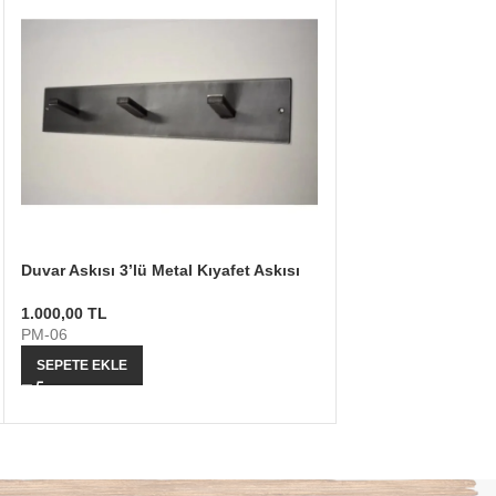
Duvar Askısı 3’lü Metal Kıyafet Askısı
Kapı Arkası Askılık
Askısı
1.000,00
TL
PM-06
432,00
TL
PM-07
SEPETE EKLE
SEPETE EKLE