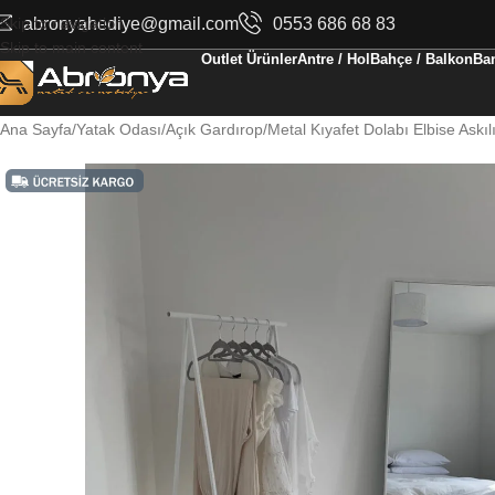
Skip to navigation
abronyahediye@gmail.com
0553 686 68 83
Skip to main content
Outlet Ürünler
Antre / Hol
Bahçe / Balkon
Ban
Ana Sayfa
Yatak Odası
Açık Gardırop
Metal Kıyafet Dolabı Elbise Askıl