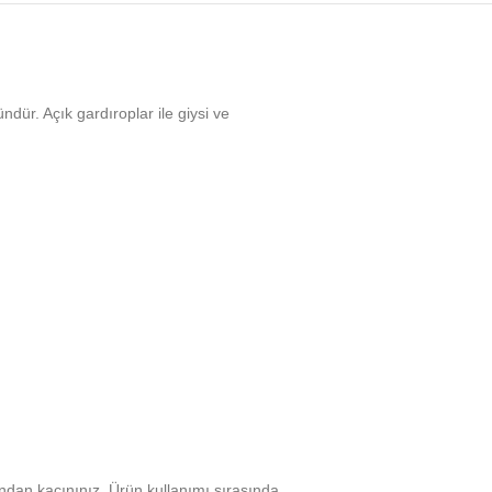
ndür. Açık gardıroplar ile giysi ve
ından kaçınınız. Ürün kullanımı sırasında