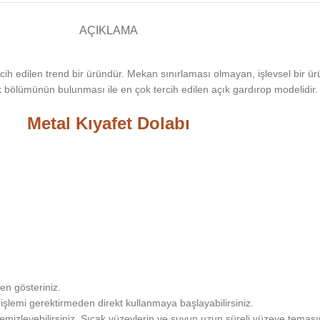
AÇIKLAMA
cih edilen trend bir üründür. Mekan sınırlaması olmayan, işlevsel bir ürü
k bölümünün bulunması ile en çok tercih edilen açık gardırop modelidir.
Metal Kıyafet Dolabı
n gösteriniz.
şlemi gerektirmeden direkt kullanmaya başlayabilirsiniz.
emizleyebilirsiniz. Sıcak yüzeylerin ve suyun uzun süreli yüzeye temas