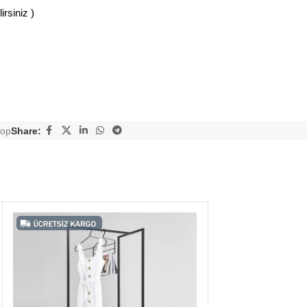
rsiniz )
rop
Share: