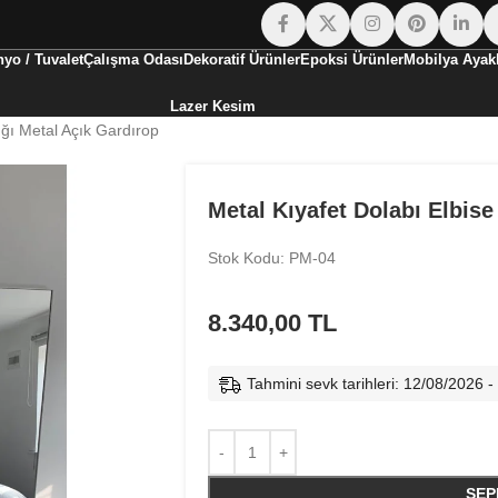
yo / Tuvalet
Çalışma Odası
Dekoratif Ürünler
Epoksi Ürünler
Mobilya Ayakl
Lazer Kesim
ığı Metal Açık Gardırop
Metal Kıyafet Dolabı Elbise
Stok Kodu: PM-04
8.340,00
TL
Tahmini sevk tarihleri: 12/08/2026 
SEP