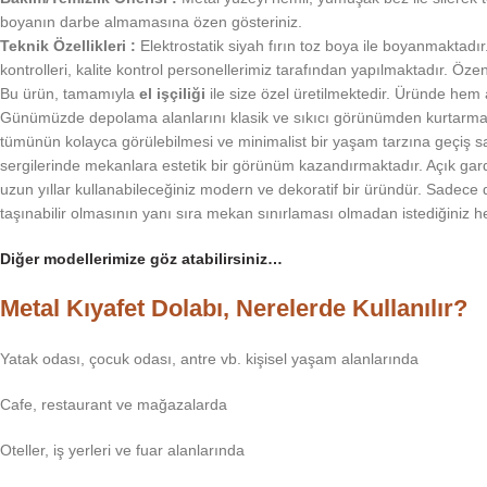
boyanın darbe almamasına özen gösteriniz.
Teknik Özellikleri :
Elektrostatik siyah fırın toz boya ile boyanmaktadır
kontrolleri, kalite kontrol personellerimiz tarafından yapılmaktadır. Öz
Bu ürün, tamamıyla
el işçiliği
ile size özel üretilmektedir. Üründe he
Günümüzde depolama alanlarını klasik ve sıkıcı görünümden kurtarmak i
tümünün kolayca görülebilmesi ve minimalist bir yaşam tarzına geçiş s
sergilerinde mekanlara estetik bir görünüm kazandırmaktadır. Açık gard
uzun yıllar kullanabileceğiniz modern ve dekoratif bir üründür. Sadece 
taşınabilir olmasının yanı sıra mekan sınırlaması olmadan istediğiniz her
Diğer modellerimize göz atabilirsiniz…
Metal Kıyafet Dolabı, Nerelerde Kullanılır?
Yatak odası, çocuk odası, antre vb. kişisel yaşam alanlarında
Cafe, restaurant ve mağazalarda
Oteller, iş yerleri ve fuar alanlarında