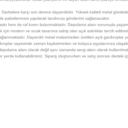
. Darbelere karşı son derece dayanıklıdır. Yüksek kaliteli metal gövdede
enle paketlenmesi yapılarak tarafınıza gönderimi sağlanacaktır.
m askı hem de raf kısmı bulunmaktadır. Depolama alanı sorunuyla yaşa
çin modern ve sıcak tasarıma sahip olan açık askılıklar tercih edilmek
ağlanmaktadır. Dayanıklı metal malzemeden üretilen açık gardıroplar y
ıroplar sayesinde zaman kaybetmeden ve kolayca eşyalarınıza ulaşabilirs
depolama alanı olarak değil aynı zamanda sergi alanı olarak kullanılmakt
 yerde kullanabilirsiniz. Sipariş oluştururken ve satış sonrası destek içi