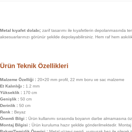
Metal kıyafet dolabı;
zarif tasarımı ile kıyafetlerin depolanmasında ter
aksesuarlarınızı görünür şekilde depolayabilirsiniz. Hem raf hem askılı
Ürün Teknik Özellikleri
Malzeme Özelliği :
20×20 mm profil, 22 mm boru ve sac malzeme
Et Kalınlığı :
1.2 mm
Yükseklik :
170 cm
Genişlik :
50 cm
Derinlik :
50 cm
Renk :
Beyaz
Önemli Bilgi :
Ürün kullanımı sırasında boyanın darbe almamasına öze
Montaj Bilgisi :
Ürün kuruluma hazır şekilde gönderilmektedir. Montaj i
Bakım/Temizlik Önerisi :
Metal yüzeyi nemli, yumuşak bez ile silerek t