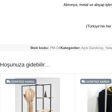
Abronya, metal ve ahşap işleml
(Türkiye’nin her
Stok kodu:
PM-04
Kategoriler:
Açık Gardırop
,
Yat
Hoşunuza gidebilir…