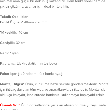
minimal ama güçlü bir dokunuş kazandırır. Hem fonksiyonel hem de
şık bir çözüm arayanlar için ideal bir tercihtir.
Teknik Özellikler
Profil Ölçüsü:
40mm x 20mm
Yükseklik:
40 cm
Genişlik:
32 cm
Renk: Siyah
Kaplama:
Elektrostatik fırın toz boya
Paket İçeriği:
2 adet mutfak bankı ayağı
Montaj Bilgisi:
Ürün, kuruluma hazır şekilde gönderilmektedir. Montaj
için ihtiyaç duyulan tüm vida ve aparatlarıyla birlikte gelir. Montaj işlemi
oldukça kolaydır, kısa sürede bankınızı kullanmaya başlayabilirsiniz.
Önemli Not:
Ürün görsellerinde yer alan ahşap oturma yüzeyi fiyata