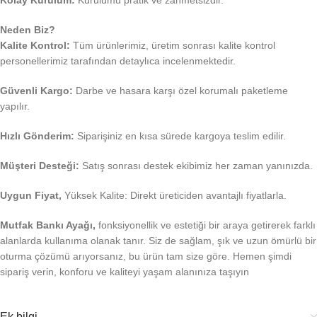
Kolay Kurulum:
Kurulumu pratik ve zahmetsizdir.
Neden Biz?
Kalite Kontrol:
Tüm ürünlerimiz, üretim sonrası kalite kontrol
personellerimiz tarafından detaylıca incelenmektedir.
Güvenli Kargo:
Darbe ve hasara karşı özel korumalı paketleme
yapılır.
Hızlı Gönderim:
Siparişiniz en kısa sürede kargoya teslim edilir.
Müşteri Desteği:
Satış sonrası destek ekibimiz her zaman yanınızda.
Uygun Fiyat,
Yüksek Kalite: Direkt üreticiden avantajlı fiyatlarla.
Mutfak Bankı Ayağı,
fonksiyonellik ve estetiği bir araya getirerek farklı
alanlarda kullanıma olanak tanır. Siz de sağlam, şık ve uzun ömürlü bir
oturma çözümü arıyorsanız, bu ürün tam size göre. Hemen şimdi
sipariş verin, konforu ve kaliteyi yaşam alanınıza taşıyın
Ek bilgi