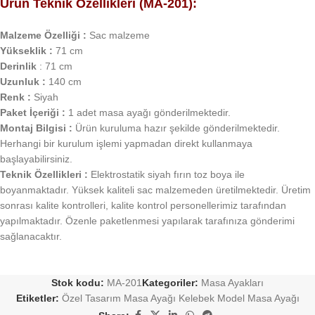
Ürün Teknik Özellikleri (MA-201):
Malzeme Özelliği :
Sac malzeme
Yükseklik :
71 cm
Derinlik
: 71 cm
Uzunluk :
140 cm
Renk :
Siyah
Paket İçeriği :
1 adet masa ayağı gönderilmektedir.
Montaj Bilgisi :
Ürün kuruluma hazır şekilde gönderilmektedir.
Herhangi bir kurulum işlemi yapmadan direkt kullanmaya
başlayabilirsiniz.
Teknik Özellikleri :
Elektrostatik siyah fırın toz boya ile
boyanmaktadır. Yüksek kaliteli sac malzemeden üretilmektedir. Üretim
sonrası kalite kontrolleri, kalite kontrol personellerimiz tarafından
yapılmaktadır. Özenle paketlenmesi yapılarak tarafınıza gönderimi
sağlanacaktır.
Stok kodu:
MA-201
Kategoriler:
Masa Ayakları
Etiketler:
Özel Tasarım Masa Ayağı Kelebek Model Masa Ayağı