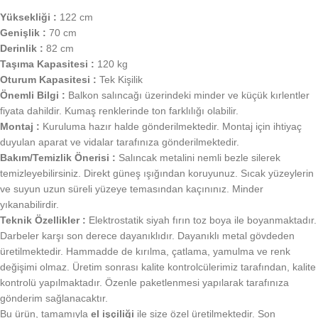
Yüksekliği :
122 cm
Genişlik :
70 cm
Derinlik :
82 cm
Taşıma Kapasitesi :
120 kg
Oturum Kapasitesi :
Tek Kişilik
Önemli Bilgi :
Balkon salıncağı üzerindeki minder ve küçük kırlentler
fiyata dahildir. Kumaş renklerinde ton farklılığı olabilir.
Montaj :
Kuruluma hazır halde gönderilmektedir. Montaj için ihtiyaç
duyulan aparat ve vidalar tarafınıza gönderilmektedir.
Bakım/Temizlik Önerisi :
Salıncak metalini nemli bezle silerek
temizleyebilirsiniz. Direkt güneş ışığından koruyunuz. Sıcak yüzeylerin
ve suyun uzun süreli yüzeye temasından kaçınınız. Minder
yıkanabilirdir.
Teknik Özellikler :
Elektrostatik siyah fırın toz boya ile boyanmaktadır.
Darbeler karşı son derece dayanıklıdır. Dayanıklı metal gövdeden
üretilmektedir. Hammadde de kırılma, çatlama, yamulma ve renk
değişimi olmaz. Üretim sonrası kalite kontrolcülerimiz tarafından, kalite
kontrolü yapılmaktadır. Özenle paketlenmesi yapılarak tarafınıza
gönderim sağlanacaktır.
Bu ürün, tamamıyla
el işçiliği
ile size özel üretilmektedir. Son