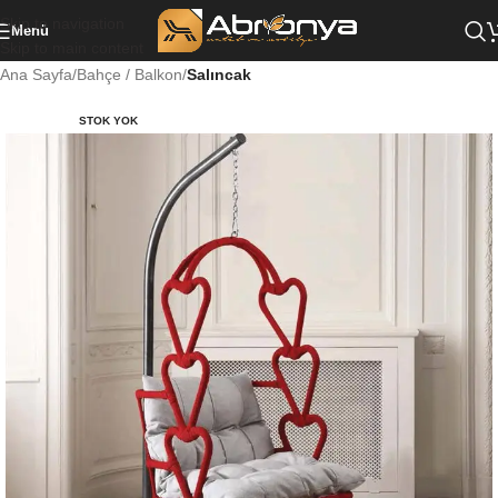
Skip to navigation
Menü
Skip to main content
Ana Sayfa
Bahçe / Balkon
Salıncak
STOK YOK