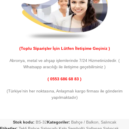
(Toplu Siparişler İçin Lütfen İletişime Geçiniz )
Abronya, metal ve ahşap işlemlerinde 7/24 Hizmetinizdedir. (
Whatsapp aracılığı ile iletişime geçebilirsiniz )
( 0553 686 68 83 )
(Türkiye’nin her noktasına, Anlaşmalı kargo firması ile gönderim
yapılmaktadır)
Stok kodu:
BS-32
Kategoriler:
Bahçe / Balkon
,
Salıncak
Etiketler:
Tekli Bahçe Salıncağı Kalp Sembollü Sallanan Salıncak