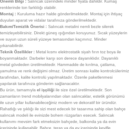
Önemli Bilgi :
Salıncak üzerindeki minder fiyata dahildir. Kumaş
renklerinde ton farklılığı olabilir.
Montaj :
Kuruluma hazır halde gönderilmektedir. Montaj için ihtiyaç
duyulan aparat ve vidalar tarafınıza gönderilmektedir.
Bakım/Temizlik Önerisi :
Salıncak metalini nemli bezle silerek
temizleyebilirsiniz. Direkt güneş ışığından koruyunuz. Sıcak yüzeylerin
ve suyun uzun süreli yüzeye temasından kaçınınız. Minder
yıkanabilirdir.
Teknik Özellikler :
Metal kısmı elektrostatik siyah fırın toz boya ile
boyanmaktadır. Darbeler karşı son derece dayanıklıdır. Dayanıklı
metal gövdeden üretilmektedir. Hammadde de kırılma, çatlama,
yamulma ve renk değişimi olmaz. Üretim sonrası kalite kontrolcülerimiz
tarafından, kalite kontrolü yapılmaktadır. Özenle paketlenmesi
yapılarak tarafınıza gönderim sağlanacaktır.
Bu ürün, tamamıyla
el işçiliği
ile size özel üretilmektedir. Son
zamanların trend mobilyalarından olan salıncaklar, estetik görünümü
ile uzun yıllar kullanabileceğiniz modern ve dekoratif bir üründür.
Rahatlığı ve şıklığı ile sizi mest edecek bir tasarıma sahip olan bahçe
salıncak modeli ile evinizde bohem rüzgarları esecek. Salıncak
kullanımı mevsim fark etmeksizin bahçede, balkonda ya da evin
içerisinde kullanabilir. Bahçe, teras ya da ev içerisinde keyifle