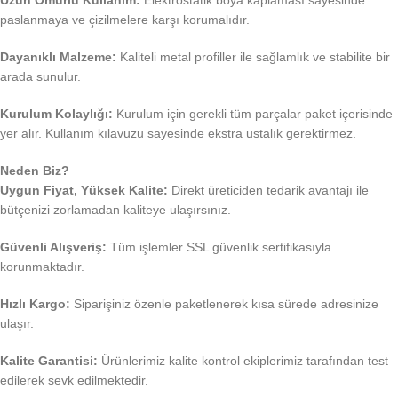
Uzun Ömürlü Kullanım:
Elektrostatik boya kaplaması sayesinde
paslanmaya ve çizilmelere karşı korumalıdır.
Dayanıklı Malzeme:
Kaliteli metal profiller ile sağlamlık ve stabilite bir
arada sunulur.
Kurulum Kolaylığı:
Kurulum için gerekli tüm parçalar paket içerisinde
yer alır. Kullanım kılavuzu sayesinde ekstra ustalık gerektirmez.
Neden Biz?
Uygun Fiyat, Yüksek Kalite:
Direkt üreticiden tedarik avantajı ile
bütçenizi zorlamadan kaliteye ulaşırsınız.
Güvenli Alışveriş:
Tüm işlemler SSL güvenlik sertifikasıyla
korunmaktadır.
Hızlı Kargo:
Siparişiniz özenle paketlenerek kısa sürede adresinize
ulaşır.
Kalite Garantisi:
Ürünlerimiz kalite kontrol ekiplerimiz tarafından test
edilerek sevk edilmektedir.