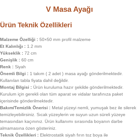
V Masa Ayağı
Ürün Teknik Özellikleri
Malzeme Özelliği :
50×50 mm profil malzeme
Et Kalınlığı :
1.2 mm
Yükseklik :
72 cm
Genişlik :
60 cm
Renk :
Siyah
Önemli Bilgi :
1 takım ( 2 adet ) masa ayağı gönderilmektedir.
Kullanılan tabla fiyata dahil değildir.
Montaj Bilgisi :
Ürün kuruluma hazır şekilde gönderilmektedir.
Kurulum için gerekli olan tüm aparat ve vidalar tarafınıza paket
içerisinde gönderilmektedir.
Bakım/Temizlik Önerisi :
Metal yüzeyi nemli, yumuşak bez ile silerek
temizleyebilirsiniz. Sıcak yüzeylerin ve suyun uzun süreli yüzeye
temasından kaçınınız. Ürün kullanımı sırasında boyanın darbe
almamasına özen gösteriniz.
Teknik Özellikleri :
Elektrostatik siyah fırın toz boya ile