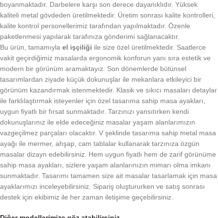
boyanmaktadır. Darbelere karşı son derece dayanıklıdır. Yüksek
kaliteli metal gövdeden üretilmektedir. Üretim sonrası kalite kontrolleri,
kalite kontrol personellerimiz tarafından yapılmaktadır. Özenle
paketlenmesi yapılarak tarafınıza gönderimi sağlanacaktır.
Bu ürün, tamamıyla
el işçiliği
ile size özel üretilmektedir. Saatlerce
vakit geçirdiğimiz masalarda ergonomik konforun yanı sıra estetik ve
modern bir görünüm aramaktayız. Son dönemlerde bütünsel
tasarımlardan ziyade küçük dokunuşlar ile mekanlara etkileyici bir
görünüm kazandırmak istenmektedir. Klasik ve sıkıcı masaları detaylar
ile farklılaştırmak isteyenler için özel tasarıma sahip masa ayakları,
uygun fiyatlı bir fırsat sunmaktadır. Tarzınızı yansıtırken kendi
dokunuşlarınız ile elde edeceğiniz masalar yaşam alanlarımızın
vazgeçilmez parçaları olacaktır. V şeklinde tasarıma sahip metal masa
ayağı ile mermer, ahşap, cam tablalar kullanarak tarzınıza özgün
masalar dizayn edebilirsiniz. Hem uygun fiyatlı hem de zarif görünüme
sahip masa ayakları, sizlere yaşam alanlarınızın mimarı olma imkanı
sunmaktadır. Tasarımı tamamen size ait masalar tasarlamak için masa
ayaklarımızı inceleyebilirsiniz. Sipariş oluştururken ve satış sonrası
destek için ekibimiz ile her zaman iletişime geçebilirsiniz.
Diğer modellerimize göz atabilirsiniz…