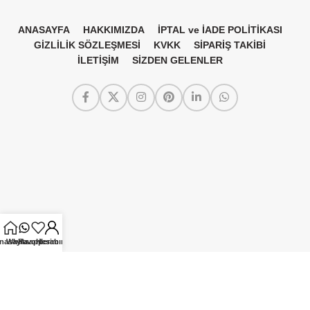
ANASAYFA
HAKKIMIZDA
İPTAL ve İADE POLİTİKASI
GİZLİLİK SÖZLEŞMESİ
KVKK
SİPARİŞ TAKİBİ
İLETİŞİM
SİZDEN GELENLER
nasayfa
Whatsapp
Favorilerim
Hesabım