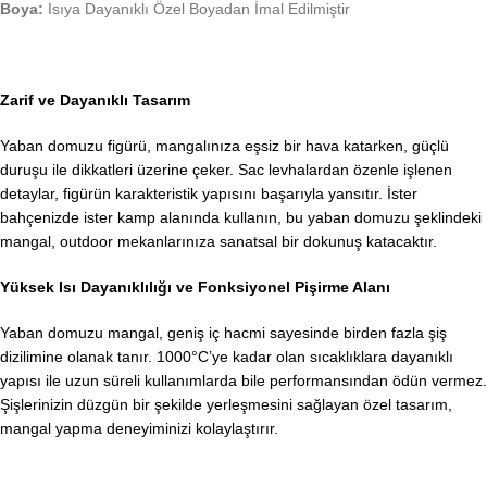
Boya:
Isıya Dayanıklı Özel Boyadan İmal Edilmiştir
Zarif ve Dayanıklı Tasarım
Yaban domuzu figürü, mangalınıza eşsiz bir hava katarken, güçlü
duruşu ile dikkatleri üzerine çeker. Sac levhalardan özenle işlenen
detaylar, figürün karakteristik yapısını başarıyla yansıtır. İster
bahçenizde ister kamp alanında kullanın, bu yaban domuzu şeklindeki
mangal, outdoor mekanlarınıza sanatsal bir dokunuş katacaktır.
Yüksek Isı Dayanıklılığı ve Fonksiyonel Pişirme Alanı
Yaban domuzu mangal, geniş iç hacmi sayesinde birden fazla şiş
dizilimine olanak tanır. 1000°C’ye kadar olan sıcaklıklara dayanıklı
yapısı ile uzun süreli kullanımlarda bile performansından ödün vermez.
Şişlerinizin düzgün bir şekilde yerleşmesini sağlayan özel tasarım,
mangal yapma deneyiminizi kolaylaştırır.