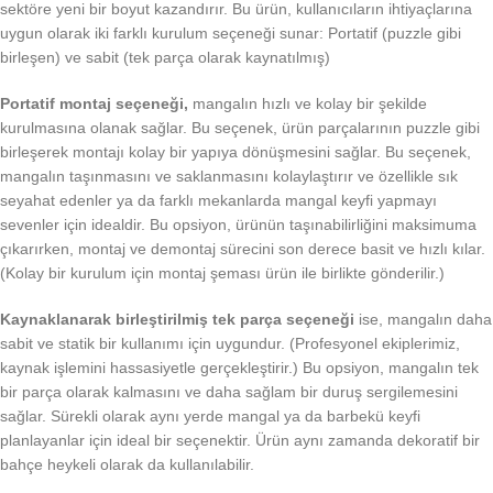
sektöre yeni bir boyut kazandırır. Bu ürün, kullanıcıların ihtiyaçlarına
uygun olarak iki farklı kurulum seçeneği sunar: Portatif (puzzle gibi
birleşen) ve sabit (tek parça olarak kaynatılmış)
Portatif montaj seçeneği,
mangalın hızlı ve kolay bir şekilde
kurulmasına olanak sağlar. Bu seçenek, ürün parçalarının puzzle gibi
birleşerek montajı kolay bir yapıya dönüşmesini sağlar. Bu seçenek,
mangalın taşınmasını ve saklanmasını kolaylaştırır ve özellikle sık
seyahat edenler ya da farklı mekanlarda mangal keyfi yapmayı
sevenler için idealdir. Bu opsiyon, ürünün taşınabilirliğini maksimuma
çıkarırken, montaj ve demontaj sürecini son derece basit ve hızlı kılar.
(Kolay bir kurulum için montaj şeması ürün ile birlikte gönderilir.)
Kaynaklanarak birleştirilmiş tek parça seçeneği
ise, mangalın daha
sabit ve statik bir kullanımı için uygundur. (Profesyonel ekiplerimiz,
kaynak işlemini hassasiyetle gerçekleştirir.) Bu opsiyon, mangalın tek
bir parça olarak kalmasını ve daha sağlam bir duruş sergilemesini
sağlar. Sürekli olarak aynı yerde mangal ya da barbekü keyfi
planlayanlar için ideal bir seçenektir. Ürün aynı zamanda dekoratif bir
bahçe heykeli olarak da kullanılabilir.