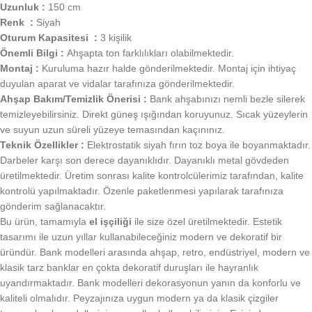
Uzunluk :
150 cm
Renk :
Siyah
Oturum Kapasitesi :
3 kişilik
Önemli Bilgi :
Ahşapta ton farklılıkları olabilmektedir.
Montaj :
Kuruluma hazır halde gönderilmektedir. Montaj için ihtiyaç
duyulan aparat ve vidalar tarafınıza gönderilmektedir.
Ahşap Bakım/Temizlik Önerisi :
Bank ahşabınızı nemli bezle silerek
temizleyebilirsiniz. Direkt güneş ışığından koruyunuz. Sıcak yüzeylerin
ve suyun uzun süreli yüzeye temasından kaçınınız.
Teknik Özellikler :
Elektrostatik siyah fırın toz boya ile boyanmaktadır.
Darbeler karşı son derece dayanıklıdır. Dayanıklı metal gövdeden
üretilmektedir. Üretim sonrası kalite kontrolcülerimiz tarafından, kalite
kontrolü yapılmaktadır. Özenle paketlenmesi yapılarak tarafınıza
gönderim sağlanacaktır.
Bu ürün, tamamıyla
el işçiliği
ile size özel üretilmektedir. Estetik
tasarımı ile uzun yıllar kullanabileceğiniz modern ve dekoratif bir
üründür. Bank modelleri arasında ahşap, retro, endüstriyel, modern ve
klasik tarz banklar en çokta dekoratif duruşları ile hayranlık
uyandırmaktadır. Bank modelleri dekorasyonun yanın da konforlu ve
kaliteli olmalıdır. Peyzajınıza uygun modern ya da klasik çizgiler