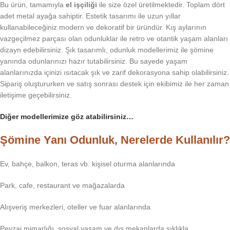
Bu ürün, tamamıyla
el işçiliği
ile size özel üretilmektedir. Toplam dört
adet metal ayağa sahiptir. Estetik tasarımı ile uzun yıllar
kullanabileceğiniz modern ve dekoratif bir üründür. Kış aylarının
vazgeçilmez parçası olan odunluklar ile retro ve otantik yaşam alanları
dizayn edebilirsiniz. Şık tasarımlı, odunluk modellerimiz ile şömine
yanında odunlarınızı hazır tutabilirsiniz. Bu sayede yaşam
alanlarınızda içinizi ısıtacak şık ve zarif dekorasyona sahip olabilirsiniz.
Sipariş oluştururken ve satış sonrası destek için ekibimiz ile her zaman
iletişime geçebilirsiniz.
Diğer modellerimize göz atabilirsiniz…
Şömine Yanı Odunluk, Nerelerde Kullanılır?
Ev, bahçe, balkon, teras vb. kişisel oturma alanlarında
Park, cafe, restaurant ve mağazalarda
Alışveriş merkezleri, oteller ve fuar alanlarında
Peyzaj mimarlığı, sosyal yaşam ve dış mekanlarda sıklıkla