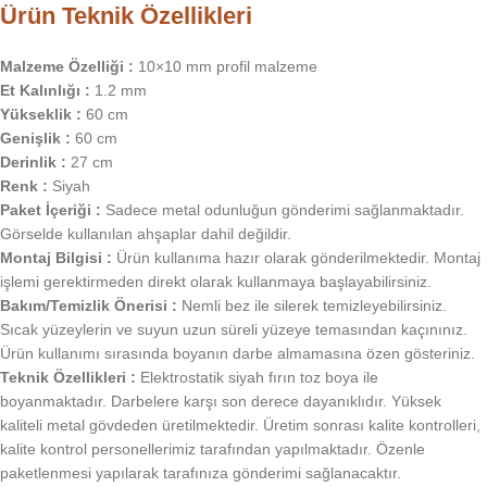
Ürün Teknik Özellikleri
Malzeme Özelliği :
10×10 mm profil malzeme
Et Kalınlığı :
1.2 mm
Yükseklik :
60 cm
Genişlik :
60 cm
Derinlik :
27 cm
Renk :
Siyah
Paket İçeriği :
Sadece metal odunluğun gönderimi sağlanmaktadır.
Görselde kullanılan ahşaplar dahil değildir.
Montaj Bilgisi :
Ürün kullanıma hazır olarak gönderilmektedir. Montaj
işlemi gerektirmeden direkt olarak kullanmaya başlayabilirsiniz.
Bakım/Temizlik Önerisi :
Nemli bez ile silerek temizleyebilirsiniz.
Sıcak yüzeylerin ve suyun uzun süreli yüzeye temasından kaçınınız.
Ürün kullanımı sırasında boyanın darbe almamasına özen gösteriniz.
Teknik Özellikleri :
Elektrostatik siyah fırın toz boya ile
boyanmaktadır. Darbelere karşı son derece dayanıklıdır. Yüksek
kaliteli metal gövdeden üretilmektedir. Üretim sonrası kalite kontrolleri,
kalite kontrol personellerimiz tarafından yapılmaktadır. Özenle
paketlenmesi yapılarak tarafınıza gönderimi sağlanacaktır.