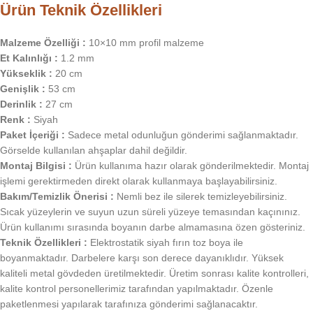
Ürün Teknik Özellikleri
Malzeme Özelliği :
10×10 mm profil malzeme
Et Kalınlığı :
1.2 mm
Yükseklik :
20 cm
Genişlik :
53 cm
Derinlik :
27 cm
Renk :
Siyah
Paket İçeriği :
Sadece metal odunluğun gönderimi sağlanmaktadır.
Görselde kullanılan ahşaplar dahil değildir.
Montaj Bilgisi :
Ürün kullanıma hazır olarak gönderilmektedir. Montaj
işlemi gerektirmeden direkt olarak kullanmaya başlayabilirsiniz.
Bakım/Temizlik Önerisi :
Nemli bez ile silerek temizleyebilirsiniz.
Sıcak yüzeylerin ve suyun uzun süreli yüzeye temasından kaçınınız.
Ürün kullanımı sırasında boyanın darbe almamasına özen gösteriniz.
Teknik Özellikleri :
Elektrostatik siyah fırın toz boya ile
boyanmaktadır. Darbelere karşı son derece dayanıklıdır. Yüksek
kaliteli metal gövdeden üretilmektedir. Üretim sonrası kalite kontrolleri,
kalite kontrol personellerimiz tarafından yapılmaktadır. Özenle
paketlenmesi yapılarak tarafınıza gönderimi sağlanacaktır.