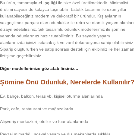
Bu ürün, tamamıyla
el işçiliği
ile size özel üretilmektedir. Minimalist
üretimi sayesinde kolayca taşınabilir. Estetik tasarımı ile uzun yıllar
kullanabileceğiniz modern ve dekoratif bir üründür. Kış aylarının
vazgeçilmez parçası olan odunluklar ile retro ve otantik yaşam alanları
dizayn edebilirsiniz. Şık tasarımlı, odunluk modellerimiz ile şömine
yanında odunlarınızı hazır tutabilirsiniz. Bu sayede yaşam
alanlarınızda içinizi ısıtacak şık ve zarif dekorasyona sahip olabilirsiniz.
Sipariş oluştururken ve satış sonrası destek için ekibimiz ile her zaman
iletişime geçebilirsiniz.
Diğer modellerimize göz atabilirsiniz…
Şömine Önü Odunluk, Nerelerde Kullanılır?
Ev, bahçe, balkon, teras vb. kişisel oturma alanlarında
Park, cafe, restaurant ve mağazalarda
Alışveriş merkezleri, oteller ve fuar alanlarında
Peyzaj mimarlığı, sosyal yaşam ve dış mekanlarda sıklıkla