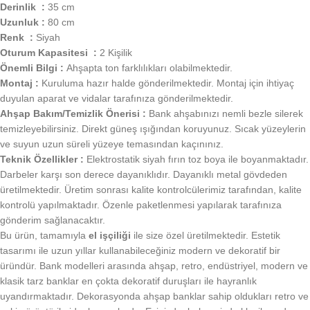
Derinlik :
35 cm
Uzunluk :
80 cm
Renk :
Siyah
Oturum Kapasitesi :
2 Kişilik
Önemli Bilgi :
Ahşapta ton farklılıkları olabilmektedir.
Montaj :
Kuruluma hazır halde gönderilmektedir. Montaj için ihtiyaç
duyulan aparat ve vidalar tarafınıza gönderilmektedir.
Ahşap Bakım/Temizlik Önerisi :
Bank ahşabınızı nemli bezle silerek
temizleyebilirsiniz. Direkt güneş ışığından koruyunuz. Sıcak yüzeylerin
ve suyun uzun süreli yüzeye temasından kaçınınız.
Teknik Özellikler :
Elektrostatik siyah fırın toz boya ile boyanmaktadır.
Darbeler karşı son derece dayanıklıdır. Dayanıklı metal gövdeden
üretilmektedir. Üretim sonrası kalite kontrolcülerimiz tarafından, kalite
kontrolü yapılmaktadır. Özenle paketlenmesi yapılarak tarafınıza
gönderim sağlanacaktır.
Bu ürün, tamamıyla
el işçiliği
ile size özel üretilmektedir. Estetik
tasarımı ile uzun yıllar kullanabileceğiniz modern ve dekoratif bir
üründür. Bank modelleri arasında ahşap, retro, endüstriyel, modern ve
klasik tarz banklar en çokta dekoratif duruşları ile hayranlık
uyandırmaktadır. Dekorasyonda ahşap banklar sahip oldukları retro ve