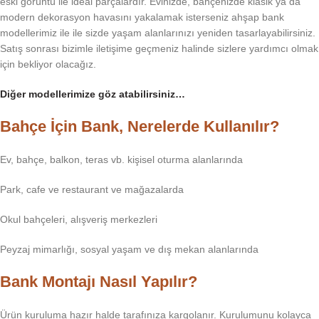
eski görüntü ile ideal parçalardır. Evinizde, bahçenizde klasik ya da
modern dekorasyon havasını yakalamak isterseniz ahşap bank
modellerimiz ile ile sizde yaşam alanlarınızı yeniden tasarlayabilirsiniz.
Satış sonrası bizimle iletişime geçmeniz halinde sizlere yardımcı olmak
için bekliyor olacağız.
Diğer modellerimize göz atabilirsiniz…
Bahçe İçin Bank, Nerelerde Kullanılır?
Ev, bahçe, balkon, teras vb. kişisel oturma alanlarında
Park, cafe ve restaurant ve mağazalarda
Okul bahçeleri, alışveriş merkezleri
Peyzaj mimarlığı, sosyal yaşam ve dış mekan alanlarında
Bank Montajı Nasıl Yapılır?
Ürün kuruluma hazır halde tarafınıza kargolanır. Kurulumunu kolayca