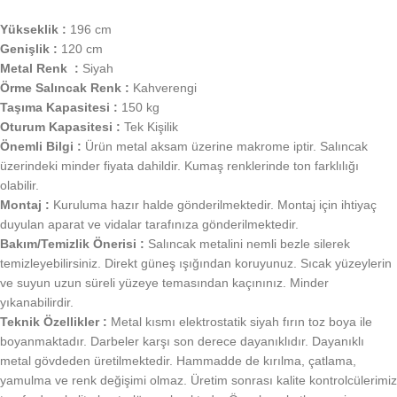
Yükseklik :
196 cm
Genişlik :
120 cm
Metal Renk :
Siyah
Örme Salıncak Renk :
Kahverengi
Taşıma Kapasitesi :
150 kg
Oturum Kapasitesi :
Tek Kişilik
Önemli Bilgi :
Ürün metal aksam üzerine makrome iptir. Salıncak
üzerindeki minder fiyata dahildir. Kumaş renklerinde ton farklılığı
olabilir.
Montaj :
Kuruluma hazır halde gönderilmektedir. Montaj için ihtiyaç
duyulan aparat ve vidalar tarafınıza gönderilmektedir.
Bakım/Temizlik Önerisi :
Salıncak metalini nemli bezle silerek
temizleyebilirsiniz. Direkt güneş ışığından koruyunuz. Sıcak yüzeylerin
ve suyun uzun süreli yüzeye temasından kaçınınız. Minder
yıkanabilirdir.
Teknik Özellikler :
Metal kısmı elektrostatik siyah fırın toz boya ile
boyanmaktadır. Darbeler karşı son derece dayanıklıdır. Dayanıklı
metal gövdeden üretilmektedir. Hammadde de kırılma, çatlama,
yamulma ve renk değişimi olmaz. Üretim sonrası kalite kontrolcülerimiz