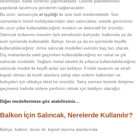
tarafından, kalite kontrolü yapılmaktadır. Özenle paketlenmesi
yapılarak tarafınıza gönderim sağlanacaktır.
Bu ürün, tamamıyla
el işçiliği
ile size özel üretilmektedir. Son
zamanların trend mobilyalarından olan salıncaklar, estetik görünümü
ile uzun yıllar kullanabileceğiniz modern ve dekoratif bir üründür.
Salıncak kullanımı mevsim fark etmeksizin bahçede, balkonda ya da
evin içerisinde kullanabilir. Bahçe, teras ya da ev içerisinde keyifle
kullanabileceğiniz örme salıncak modelleri evinizin baş tacı olacak.
Dış mekanlarda vakit geçirirken kullanabileceğiniz en rahat ve şık
salıncak modelidir. Sağlam metal iskeleti ile yıllarca kullanılabileceğiniz
salıncak modeli ile keyifli anlar sizi bekliyor. Fındık tasarımı ve etrafı
kapalı olması ile kısıtlı alanlara sahip olan evlerin balkonları ve
bahçeleri için oldukça ideal bir üründür. Satış sonrası bizimle iletişime
geçmeniz halinde sizlere yardımcı olmak için bekliyor olacağız.
Diğer modellerimize göz atabilirsiniz…
Balkon İçin Salıncak, Nerelerde Kullanılır?
Bahçe, balkon, teras vb. kişisel oturma alanlarında