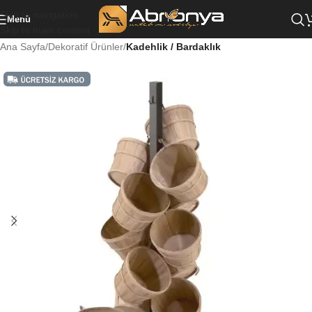
Skip to navigation
Menü
Skip to main content
Ana Sayfa
Dekoratif Ürünler
Kadehlik / Bardaklık