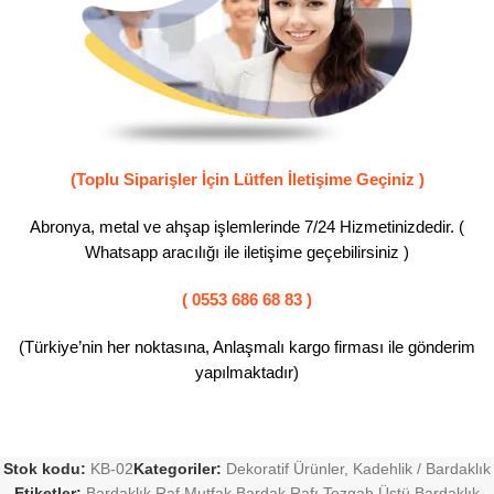
(Toplu Siparişler İçin Lütfen İletişime Geçiniz )
Abronya, metal ve ahşap işlemlerinde 7/24 Hizmetinizdedir. (
Whatsapp aracılığı ile iletişime geçebilirsiniz )
( 0553 686 68 83 )
(Türkiye’nin her noktasına, Anlaşmalı kargo firması ile gönderim
yapılmaktadır)
Stok kodu:
KB-02
Kategoriler:
Dekoratif Ürünler
,
Kadehlik / Bardaklık
Etiketler:
Bardaklık Raf Mutfak Bardak Rafı Tezgah Üstü Bardaklık