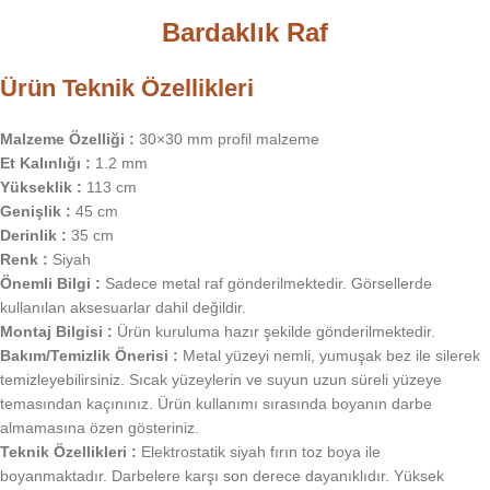
Bardaklık Raf
Ürün Teknik Özellikleri
Malzeme Özelliği :
30×30 mm profil malzeme
Et Kalınlığı :
1.2 mm
Yükseklik :
113 cm
Genişlik :
45 cm
Derinlik :
35 cm
Renk :
Siyah
Önemli Bilgi :
Sadece metal raf gönderilmektedir. Görsellerde
kullanılan aksesuarlar dahil değildir.
Montaj Bilgisi :
Ürün kuruluma hazır şekilde gönderilmektedir.
Bakım/Temizlik Önerisi :
Metal yüzeyi nemli, yumuşak bez ile silerek
temizleyebilirsiniz. Sıcak yüzeylerin ve suyun uzun süreli yüzeye
temasından kaçınınız. Ürün kullanımı sırasında boyanın darbe
almamasına özen gösteriniz.
Teknik Özellikleri :
Elektrostatik siyah fırın toz boya ile
boyanmaktadır. Darbelere karşı son derece dayanıklıdır. Yüksek