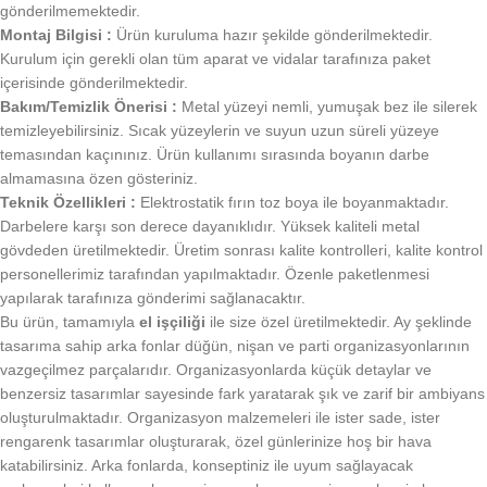
gönderilmemektedir.
Montaj Bilgisi :
Ürün kuruluma hazır şekilde gönderilmektedir.
Kurulum için gerekli olan tüm aparat ve vidalar tarafınıza paket
içerisinde gönderilmektedir.
Bakım/Temizlik Önerisi :
Metal yüzeyi nemli, yumuşak bez ile silerek
temizleyebilirsiniz. Sıcak yüzeylerin ve suyun uzun süreli yüzeye
temasından kaçınınız. Ürün kullanımı sırasında boyanın darbe
almamasına özen gösteriniz.
Teknik Özellikleri :
Elektrostatik fırın toz boya ile boyanmaktadır.
Darbelere karşı son derece dayanıklıdır. Yüksek kaliteli metal
gövdeden üretilmektedir. Üretim sonrası kalite kontrolleri, kalite kontrol
personellerimiz tarafından yapılmaktadır. Özenle paketlenmesi
yapılarak tarafınıza gönderimi sağlanacaktır.
Bu ürün, tamamıyla
el işçiliği
ile size özel üretilmektedir. Ay şeklinde
tasarıma sahip arka fonlar düğün, nişan ve parti organizasyonlarının
vazgeçilmez parçalarıdır. Organizasyonlarda küçük detaylar ve
benzersiz tasarımlar sayesinde fark yaratarak şık ve zarif bir ambiyans
oluşturulmaktadır. Organizasyon malzemeleri ile ister sade, ister
rengarenk tasarımlar oluşturarak, özel günlerinize hoş bir hava
katabilirsiniz. Arka fonlarda, konseptiniz ile uyum sağlayacak