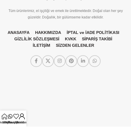
Tüm ürünlerimiz, el işçiliği ve emek ile üretilmektedir. Doğal olan her şey
güzeldir. Doğallık, bir gülümseme kadar etkilidir.
ANASAYFA
HAKKIMIZDA
İPTAL ve İADE POLİTİKASI
GİZLİLİK SÖZLEŞMESİ
KVKK
SİPARİŞ TAKİBİ
İLETİŞİM
SİZDEN GELENLER
nasayfa
Whatsapp
Favorilerim
Hesabım