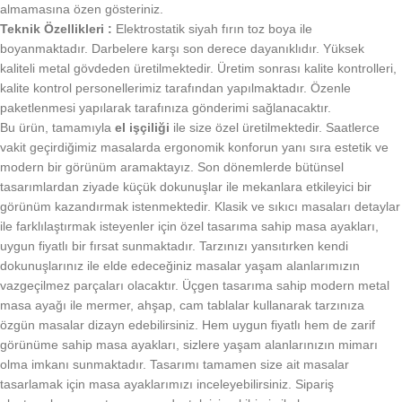
almamasına özen gösteriniz.
Teknik Özellikleri :
Elektrostatik siyah fırın toz boya ile
boyanmaktadır. Darbelere karşı son derece dayanıklıdır. Yüksek
kaliteli metal gövdeden üretilmektedir. Üretim sonrası kalite kontrolleri,
kalite kontrol personellerimiz tarafından yapılmaktadır. Özenle
paketlenmesi yapılarak tarafınıza gönderimi sağlanacaktır.
Bu ürün, tamamıyla
el işçiliği
ile size özel üretilmektedir. Saatlerce
vakit geçirdiğimiz masalarda ergonomik konforun yanı sıra estetik ve
modern bir görünüm aramaktayız. Son dönemlerde bütünsel
tasarımlardan ziyade küçük dokunuşlar ile mekanlara etkileyici bir
görünüm kazandırmak istenmektedir. Klasik ve sıkıcı masaları detaylar
ile farklılaştırmak isteyenler için özel tasarıma sahip masa ayakları,
uygun fiyatlı bir fırsat sunmaktadır. Tarzınızı yansıtırken kendi
dokunuşlarınız ile elde edeceğiniz masalar yaşam alanlarımızın
vazgeçilmez parçaları olacaktır. Üçgen tasarıma sahip modern metal
masa ayağı ile mermer, ahşap, cam tablalar kullanarak tarzınıza
özgün masalar dizayn edebilirsiniz. Hem uygun fiyatlı hem de zarif
görünüme sahip masa ayakları, sizlere yaşam alanlarınızın mimarı
olma imkanı sunmaktadır. Tasarımı tamamen size ait masalar
tasarlamak için masa ayaklarımızı inceleyebilirsiniz. Sipariş