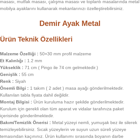
masası, mutfak masası, çalışma masası ve toplantı masalarında metal
mobilya ayaklarını kullanarak mekanlarınızı özelleştirebilirsiniz.
Demir Ayak Metal
Ürün Teknik Özellikleri
Malzeme Özelliği :
50×30 mm profil malzeme
Et Kalınlığı :
1.2 mm
Yükseklik :
71 cm ( Pingo ile 74 cm gelmektedir.)
Genişlik :
55 cm
Renk :
Siyah
Önemli Bilgi :
1 takım ( 2 adet ) masa ayağı gönderilmektedir.
Kullanılan tabla fiyata dahil değildir.
Montaj Bilgisi :
Ürün kuruluma hazır şekilde gönderilmektedir.
Kurulum için gerekli olan tüm aparat ve vidalar tarafınıza paket
içerisinde gönderilmektedir.
Bakım/Temizlik Önerisi :
Metal yüzeyi nemli, yumuşak bez ile silerek
temizleyebilirsiniz. Sıcak yüzeylerin ve suyun uzun süreli yüzeye
temasından kaçınınız. Ürün kullanımı sırasında boyanın darbe