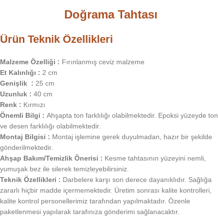
Doğrama Tahtası
Ürün Teknik Özellikleri
Malzeme Özelliği :
Fırınlanmış ceviz malzeme
Et Kalınlığı :
2 cm
Genişlik :
25 cm
Uzunluk :
40 cm
Renk :
Kırmızı
Önemli Bilgi :
Ahşapta ton farklılığı olabilmektedir. Epoksi yüzeyde ton
ve desen farklılığı olabilmektedir.
Montaj Bilgisi :
Montaj işlemine gerek duyulmadan, hazır bir şekilde
gönderilmektedir.
Ahşap Bakım/Temizlik Önerisi :
Kesme tahtasının yüzeyini nemli,
yumuşak bez ile silerek temizleyebilirsiniz.
Teknik Özellikleri :
Darbelere karşı son derece dayanıklıdır. Sağlığa
zararlı hiçbir madde içermemektedir. Üretim sonrası kalite kontrolleri,
kalite kontrol personellerimiz tarafından yapılmaktadır. Özenle
paketlenmesi yapılarak tarafınıza gönderimi sağlanacaktır.