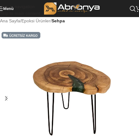
Skip to navigation
Menü
Skip to main content
Ana Sayfa
Epoksi Ürünler
Sehpa