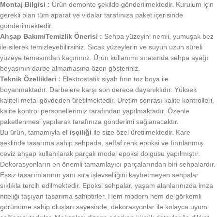
Montaj Bilgisi :
Ürün demonte şekilde gönderilmektedir. Kurulum için
gerekli olan tüm aparat ve vidalar tarafınıza paket içerisinde
gönderilmektedir.
Ahşap Bakım/Temizlik Önerisi :
Sehpa yüzeyini nemli, yumuşak bez
ile silerek temizleyebilirsiniz. Sıcak yüzeylerin ve suyun uzun süreli
yüzeye temasından kaçınınız. Ürün kullanımı sırasında sehpa ayağı
boyasının darbe almamasına özen gösteriniz.
Teknik Özellikleri :
Elektrostatik siyah fırın toz boya ile
boyanmaktadır. Darbelere karşı son derece dayanıklıdır. Yüksek
kaliteli metal gövdeden üretilmektedir. Üretim sonrası kalite kontrolleri,
kalite kontrol personellerimiz tarafından yapılmaktadır. Özenle
paketlenmesi yapılarak tarafınıza gönderimi sağlanacaktır.
Bu ürün, tamamıyla
el işçiliği
ile size özel üretilmektedir. Kare
şeklinde tasarıma sahip sehpada, şeffaf renk epoksi ve fırınlanmış
ceviz ahşap kullanılarak parçalı model epoksi dolgusu yapılmıştır.
Dekorasyonların en önemli tamamlayıcı parçalarından biri sehpalardır.
Eşsiz tasarımlarının yanı sıra işlevselliğini kaybetmeyen sehpalar
sıklıkla tercih edilmektedir. Epoksi sehpalar, yaşam alanlarınızda imza
niteliği taşıyan tasarıma sahiptirler. Hem modern hem de görkemli
görünüme sahip oluşları sayesinde, dekorasyonlar ile kolayca uyum