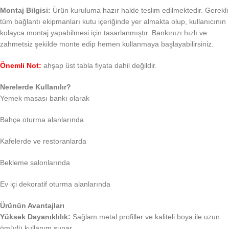
Montaj Bilgisi:
Ürün kuruluma hazır halde teslim edilmektedir. Gerekli
tüm bağlantı ekipmanları kutu içeriğinde yer almakta olup, kullanıcının
kolayca montaj yapabilmesi için tasarlanmıştır. Bankınızı hızlı ve
zahmetsiz şekilde monte edip hemen kullanmaya başlayabilirsiniz.
Önemli Not:
ahşap üst tabla fiyata dahil değildir.
Nerelerde Kullanılır?
Yemek masası bankı olarak
Bahçe oturma alanlarında
Kafelerde ve restoranlarda
Bekleme salonlarında
Ev içi dekoratif oturma alanlarında
Ürünün Avantajları
Yüksek Dayanıklılık:
Sağlam metal profiller ve kaliteli boya ile uzun
ömürlü kullanım sunar.