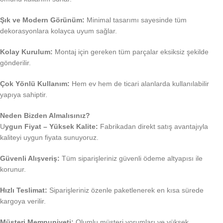
Şık ve Modern Görünüm:
Minimal tasarımı sayesinde tüm
dekorasyonlara kolayca uyum sağlar.
Kolay Kurulum:
Montaj için gereken tüm parçalar eksiksiz şekilde
gönderilir.
Çok Yönlü Kullanım:
Hem ev hem de ticari alanlarda kullanılabilir
yapıya sahiptir.
Neden Bizden Almalısınız?
U
ygun Fiyat – Yüksek Kalite:
Fabrikadan direkt satış avantajıyla
kaliteyi uygun fiyata sunuyoruz.
Güvenli Alışveriş:
Tüm siparişleriniz güvenli ödeme altyapısı ile
korunur.
Hızlı Teslimat:
Siparişleriniz özenle paketlenerek en kısa sürede
kargoya verilir.
Müşteri Memnuniyeti:
Olumlu müşteri yorumları ve yüksek