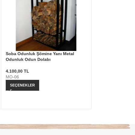
Soba Odunluk Şömine Yanı Metal
Şömine Aksesuarı 
Odunluk Odun Dolabı
Dekoratif Odunluk
4.100,00
TL
1.980,00
TL
MO-06
MO-15
SEÇENEKLER
SEPETE EKLE