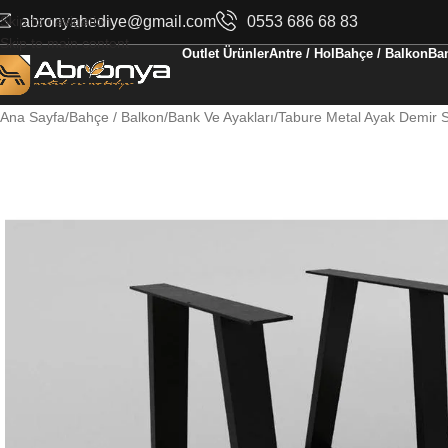
Skip to navigation
abronyahediye@gmail.com
0553 686 68 83
Skip to main content
Outlet Ürünler
Antre / Hol
Bahçe / Balkon
Ban
Ana Sayfa
Bahçe / Balkon
Bank Ve Ayakları
Tabure Metal Ayak Demir 