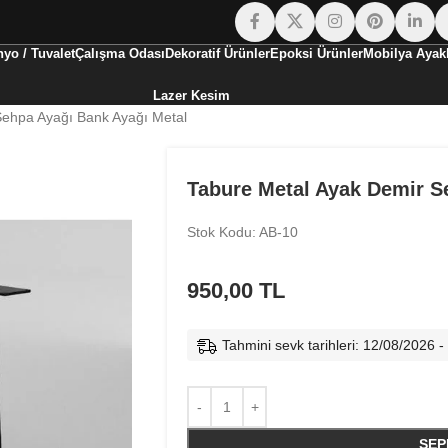
yo / Tuvalet
Çalışma Odası
Dekoratif Ürünler
Epoksi Ürünler
Mobilya Ayakl
Lazer Kesim
Sehpa Ayağı Bank Ayağı Metal
Tabure Metal Ayak Demir S
Stok Kodu: AB-10
950,00
TL
Tahmini sevk tarihleri: 12/08/2026 
SEP