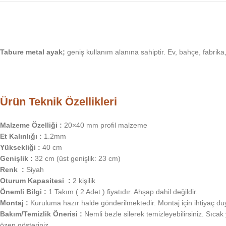
Tabure metal ayak;
geniş kullanım alanına sahiptir. Ev, bahçe, fabrika,
Ürün Teknik Özellikleri
Malzeme Özelliği :
20×40 mm profil malzeme
Et Kalınlığı :
1.2mm
Yüksekliği :
40 cm
Genişlik :
32 cm (üst genişlik: 23 cm)
Renk :
Siyah
Oturum Kapasitesi :
2 kişilik
Önemli Bilgi :
1 Takım ( 2 Adet ) fiyatıdır. Ahşap dahil değildir.
Montaj :
Kuruluma hazır halde gönderilmektedir. Montaj için ihtiyaç duy
Bakım/Temizlik Önerisi :
Nemli bezle silerek temizleyebilirsiniz. Sı
özen gösteriniz.