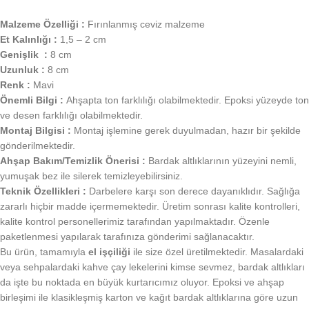
Malzeme Özelliği :
Fırınlanmış ceviz malzeme
Et Kalınlığı :
1,5 – 2 cm
Genişlik :
8 cm
Uzunluk :
8 cm
Renk :
Mavi
Önemli Bilgi :
Ahşapta ton farklılığı olabilmektedir. Epoksi yüzeyde ton
ve desen farklılığı olabilmektedir.
Montaj Bilgisi :
Montaj işlemine gerek duyulmadan, hazır bir şekilde
gönderilmektedir.
Ahşap Bakım/Temizlik Önerisi :
Bardak altlıklarının yüzeyini nemli,
yumuşak bez ile silerek temizleyebilirsiniz.
Teknik Özellikleri :
Darbelere karşı son derece dayanıklıdır. Sağlığa
zararlı hiçbir madde içermemektedir. Üretim sonrası kalite kontrolleri,
kalite kontrol personellerimiz tarafından yapılmaktadır. Özenle
paketlenmesi yapılarak tarafınıza gönderimi sağlanacaktır.
Bu ürün, tamamıyla
el işçiliği
ile size özel üretilmektedir. Masalardaki
veya sehpalardaki kahve çay lekelerini kimse sevmez, bardak altlıkları
da işte bu noktada en büyük kurtarıcımız oluyor. Epoksi ve ahşap
birleşimi ile klasikleşmiş karton ve kağıt bardak altlıklarına göre uzun