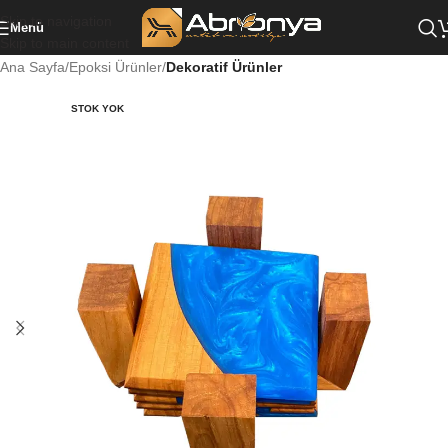
Skip to navigation
Menü
Skip to main content
Ana Sayfa
Epoksi Ürünler
Dekoratif Ürünler
STOK YOK