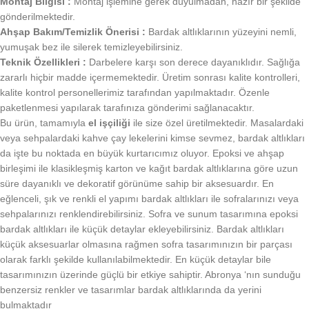
Montaj Bilgisi :
Montaj işlemine gerek duyulmadan, hazır bir şekilde
gönderilmektedir.
Ahşap Bakım/Temizlik Önerisi :
Bardak altlıklarının yüzeyini nemli,
yumuşak bez ile silerek temizleyebilirsiniz.
Teknik Özellikleri :
Darbelere karşı son derece dayanıklıdır. Sağlığa
zararlı hiçbir madde içermemektedir. Üretim sonrası kalite kontrolleri,
kalite kontrol personellerimiz tarafından yapılmaktadır. Özenle
paketlenmesi yapılarak tarafınıza gönderimi sağlanacaktır.
Bu ürün, tamamıyla
el işçiliği
ile size özel üretilmektedir. Masalardaki
veya sehpalardaki kahve çay lekelerini kimse sevmez, bardak altlıkları
da işte bu noktada en büyük kurtarıcımız oluyor. Epoksi ve ahşap
birleşimi ile klasikleşmiş karton ve kağıt bardak altlıklarına göre uzun
süre dayanıklı ve dekoratif görünüme sahip bir aksesuardır. En
eğlenceli, şık ve renkli el yapımı bardak altlıkları ile sofralarınızı veya
sehpalarınızı renklendirebilirsiniz. Sofra ve sunum tasarımına epoksi
bardak altlıkları ile küçük detaylar ekleyebilirsiniz. Bardak altlıkları
küçük aksesuarlar olmasına rağmen sofra tasarımınızın bir parçası
olarak farklı şekilde kullanılabilmektedir. En küçük detaylar bile
tasarımınızın üzerinde güçlü bir etkiye sahiptir. Abronya ‘nın sunduğu
benzersiz renkler ve tasarımlar bardak altlıklarında da yerini
bulmaktadır