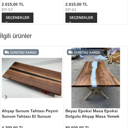
2.015,00
TL
2.015,00
TL
EP-57
EP-61
SEÇENEKLER
SEÇENEKLER
İlgili ürünler
Ahşap Sunum Tahtası Peynir
Beyaz Epoksi Masa Epoksi
Sunum Tahtası Et Sunum
Dolgulu Ahşap Masa Yemek
Tahtası
Masası
4.200,00
TL
80.600,00
TL