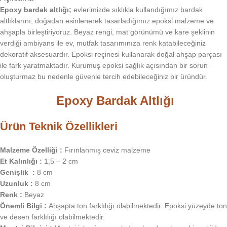
Epoxy bardak altlığı;
evlerimizde sıklıkla kullandığımız bardak
altlıklarını, doğadan esinlenerek tasarladığımız epoksi malzeme ve
ahşapla birleştiriyoruz. Beyaz rengi, mat görünümü ve kare şeklinin
verdiği ambiyans ile ev, mutfak tasarımınıza renk katabileceğiniz
dekoratif aksesuardır. Epoksi reçinesi kullanarak doğal ahşap parçası
ile fark yaratmaktadır. Kurumuş epoksi sağlık açısından bir sorun
oluşturmaz bu nedenle güvenle tercih edebileceğiniz bir üründür.
Epoxy Bardak Altlığı
Ürün Teknik Özellikleri
Malzeme Özelliği :
Fırınlanmış ceviz malzeme
Et Kalınlığı :
1,5 – 2 cm
Genişlik :
8 cm
Uzunluk :
8 cm
Renk :
Beyaz
Önemli Bilgi :
Ahşapta ton farklılığı olabilmektedir. Epoksi yüzeyde ton
ve desen farklılığı olabilmektedir.