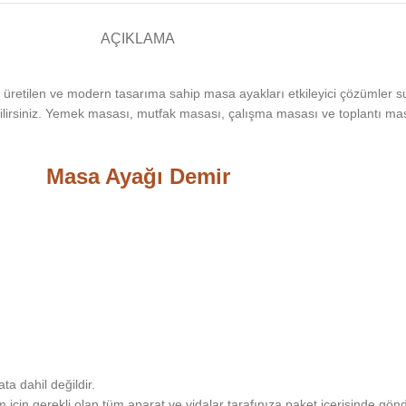
AÇIKLAMA
 üretilen ve modern tasarıma sahip masa ayakları etkileyici çözümler 
lirsiniz. Yemek masası, mutfak masası, çalışma masası ve toplantı mas
Masa Ayağı Demir
ta dahil değildir.
için gerekli olan tüm aparat ve vidalar tarafınıza paket içerisinde gönd