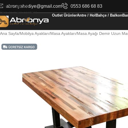
Skip to navigation
abronyahediye@gmail.com
0553 686 68 83
Skip to main content
Outlet Ürünler
Antre / Hol
Bahçe / Balkon
Ban
Ana Sayfa
Mobilya Ayakları
Masa Ayakları
Masa Ayağı Demir Uzun Ma