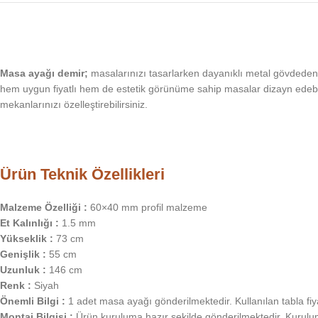
Masa ayağı demir;
masalarınızı tasarlarken dayanıklı metal gövdeden
hem uygun fiyatlı hem de estetik görünüme sahip masalar dizayn edebi
mekanlarınızı özelleştirebilirsiniz.
Ürün Teknik Özellikleri
Malzeme Özelliği :
60×40 mm profil malzeme
Et Kalınlığı :
1.5 mm
Yükseklik :
73 cm
Genişlik :
55 cm
Uzunluk :
146 cm
Renk :
Siyah
Önemli Bilgi :
1 adet masa ayağı gönderilmektedir. Kullanılan tabla fiya
Montaj Bilgisi :
Ürün kuruluma hazır şekilde gönderilmektedir. Kurulum 