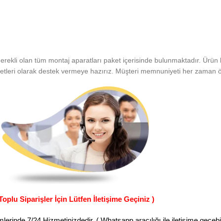
erekli olan tüm montaj aparatları paket içerisinde bulunmaktadır. Ürün 
etleri olarak destek vermeye hazırız. Müşteri memnuniyeti her zaman ön
Toplu Siparişler İçin Lütfen İletişime Geçiniz )
erinde 7/24 Hizmetinizdedir. ( Whatsapp aracılığı ile iletişime geçebili