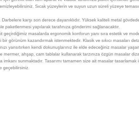
emizleyebilirsiniz. Sıcak yüzeylerin ve suyun uzun süreli yüzeye temas
. Darbelere karşı son derece dayanıklıdır. Yüksek kaliteli metal gövdede
enle paketlenmesi yapılarak tarafınıza gönderimi sağlanacaktır.
vakit geçirdiğimiz masalarda ergonomik konforun yanı sıra estetik ve 
bir görünüm kazandırmak istenmektedir. Klasik ve sıkıcı masaları detayla
zınızı yansıtırken kendi dokunuşlarınız ile elde edeceğiniz masalar yaşa
le mermer, ahşap, cam tablalar kullanarak tarzınıza özgün masalar dizay
 imkanı sunmaktadır. Tasarımı tamamen size ait masalar tasarlamak için
 geçebilirsiniz.