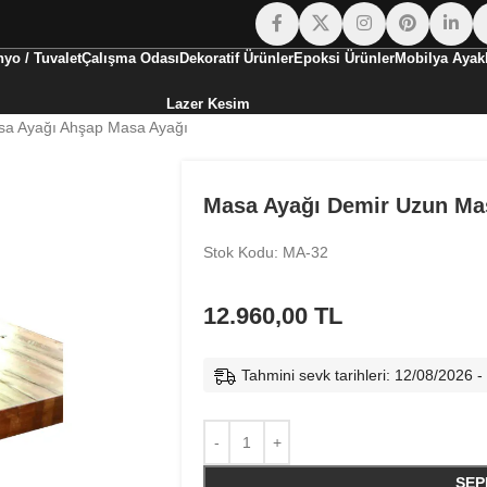
yo / Tuvalet
Çalışma Odası
Dekoratif Ürünler
Epoksi Ürünler
Mobilya Ayakl
Lazer Kesim
sa Ayağı Ahşap Masa Ayağı
Masa Ayağı Demir Uzun Ma
Stok Kodu: MA-32
12.960,00
TL
Tahmini sevk tarihleri: 12/08/2026 
SEP