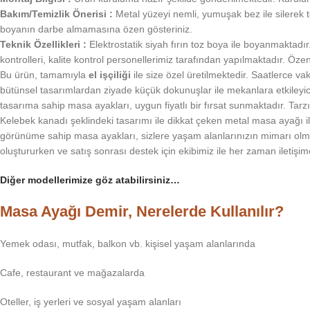
Bakım/Temizlik Önerisi :
Metal yüzeyi nemli, yumuşak bez ile silerek t
boyanın darbe almamasına özen gösteriniz.
Teknik Özellikleri :
Elektrostatik siyah fırın toz boya ile boyanmaktadır
kontrolleri, kalite kontrol personellerimiz tarafından yapılmaktadır. Öz
Bu ürün, tamamıyla
el işçiliği
ile size özel üretilmektedir. Saatlerce 
bütünsel tasarımlardan ziyade küçük dokunuşlar ile mekanlara etkileyici 
tasarıma sahip masa ayakları, uygun fiyatlı bir fırsat sunmaktadır. Tar
Kelebek kanadı şeklindeki tasarımı ile dikkat çeken metal masa ayağı i
görünüme sahip masa ayakları, sizlere yaşam alanlarınızın mimarı olma
oluştururken ve satış sonrası destek için ekibimiz ile her zaman iletişime
Diğer modellerimize göz atabilirsiniz…
Masa Ayağı Demir, Nerelerde Kullanılır?
Yemek odası, mutfak, balkon vb. kişisel yaşam alanlarında
Cafe, restaurant ve mağazalarda
Oteller, iş yerleri ve sosyal yaşam alanları