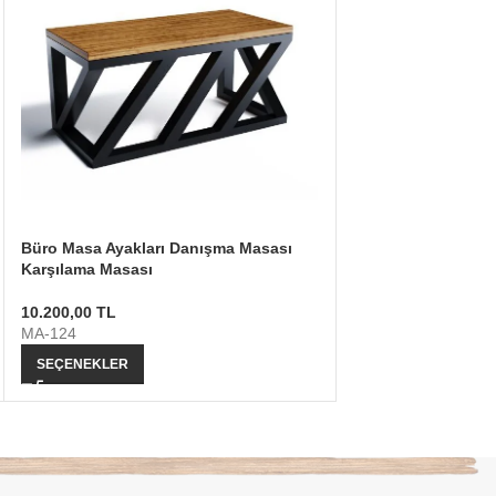
Büro Masa Ayakları Danışma Masası
Metal Mutfak Masas
Karşılama Masası
Masa Ayağı T Tasa
10.200,00
TL
4.550,00
TL
MA-124
MA-28
SEÇENEKLER
SEÇENEKLER