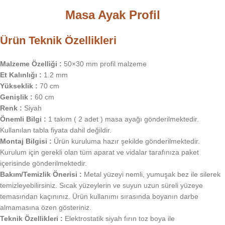
Masa Ayak Profil
Ürün Teknik Özellikleri
Malzeme Özelliği :
50×30 mm profil malzeme
Et Kalınlığı :
1.2 mm
Yükseklik :
70 cm
Genişlik :
60 cm
Renk :
Siyah
Önemli Bilgi :
1 takım ( 2 adet ) masa ayağı gönderilmektedir.
Kullanılan tabla fiyata dahil değildir.
Montaj Bilgisi :
Ürün kuruluma hazır şekilde gönderilmektedir.
Kurulum için gerekli olan tüm aparat ve vidalar tarafınıza paket
içerisinde gönderilmektedir.
Bakım/Temizlik Önerisi :
Metal yüzeyi nemli, yumuşak bez ile silerek
temizleyebilirsiniz. Sıcak yüzeylerin ve suyun uzun süreli yüzeye
temasından kaçınınız. Ürün kullanımı sırasında boyanın darbe
almamasına özen gösteriniz.
Teknik Özellikleri :
Elektrostatik siyah fırın toz boya ile