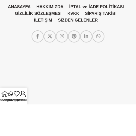
ANASAYFA
HAKKIMIZDA
İPTAL ve İADE POLİTİKASI
GİZLİLİK SÖZLEŞMESİ
KVKK
SİPARİŞ TAKİBİ
İLETİŞİM
SİZDEN GELENLER
nasayfa
Whatsapp
Favorilerim
Hesabım