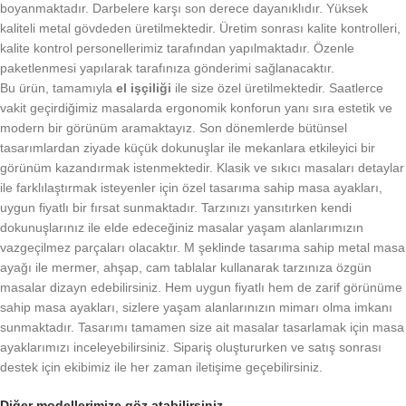
boyanmaktadır. Darbelere karşı son derece dayanıklıdır. Yüksek
kaliteli metal gövdeden üretilmektedir. Üretim sonrası kalite kontrolleri,
kalite kontrol personellerimiz tarafından yapılmaktadır. Özenle
paketlenmesi yapılarak tarafınıza gönderimi sağlanacaktır.
Bu ürün, tamamıyla
el işçiliği
ile size özel üretilmektedir. Saatlerce
vakit geçirdiğimiz masalarda ergonomik konforun yanı sıra estetik ve
modern bir görünüm aramaktayız. Son dönemlerde bütünsel
tasarımlardan ziyade küçük dokunuşlar ile mekanlara etkileyici bir
görünüm kazandırmak istenmektedir. Klasik ve sıkıcı masaları detaylar
ile farklılaştırmak isteyenler için özel tasarıma sahip masa ayakları,
uygun fiyatlı bir fırsat sunmaktadır. Tarzınızı yansıtırken kendi
dokunuşlarınız ile elde edeceğiniz masalar yaşam alanlarımızın
vazgeçilmez parçaları olacaktır. M şeklinde tasarıma sahip metal masa
ayağı ile mermer, ahşap, cam tablalar kullanarak tarzınıza özgün
masalar dizayn edebilirsiniz. Hem uygun fiyatlı hem de zarif görünüme
sahip masa ayakları, sizlere yaşam alanlarınızın mimarı olma imkanı
sunmaktadır. Tasarımı tamamen size ait masalar tasarlamak için masa
ayaklarımızı inceleyebilirsiniz. Sipariş oluştururken ve satış sonrası
destek için ekibimiz ile her zaman iletişime geçebilirsiniz.
Diğer modellerimize göz atabilirsiniz…