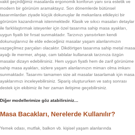
vakit geçirdiğimiz masalarda ergonomik konforun yanı sıra estetik ve
modern bir görünüm aramaktayız. Son dönemlerde bütünsel
tasarımlardan ziyade küçük dokunuşlar ile mekanlara etkileyici bir
görünüm kazandırmak istenmektedir. Klasik ve sıkıcı masaları detaylar
ile farklılaştırmak isteyenler için özel tasarıma sahip masa ayakları,
uygun fiyatlı bir fırsat sunmaktadır. Tarzınızı yansıtırken kendi
dokunuşlarınız ile elde edeceğiniz masalar yaşam alanlarımızın
vazgeçilmez parçaları olacaktır. Dikdörtgen tasarıma sahip metal masa
ayağı ile mermer, ahşap, cam tablalar kullanarak tarzınıza özgün
masalar dizayn edebilirsiniz. Hem uygun fiyatlı hem de zarif görünüme
sahip masa ayakları, sizlere yaşam alanlarınızın mimarı olma imkanı
sunmaktadır. Tasarımı tamamen size ait masalar tasarlamak için masa
ayaklarımızı inceleyebilirsiniz. Sipariş oluştururken ve satış sonrası
destek için ekibimiz ile her zaman iletişime geçebilirsiniz.
Diğer modellerimize göz atabilirsiniz…
Masa Bacakları, Nerelerde Kullanılır?
Yemek odası, mutfak, balkon vb. kişisel yaşam alanlarında