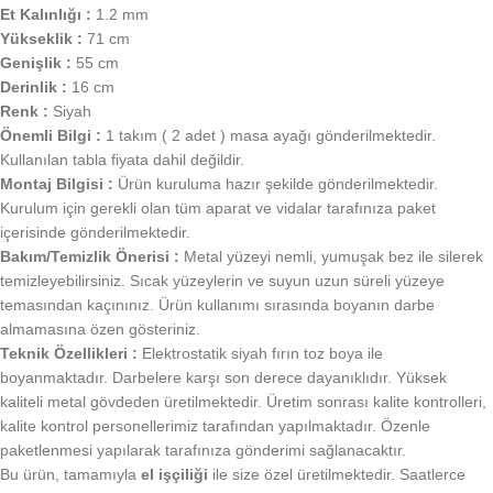
Et Kalınlığı :
1.2 mm
Yükseklik :
71 cm
Genişlik :
55 cm
Derinlik :
16 cm
Renk :
Siyah
Önemli Bilgi :
1 takım ( 2 adet ) masa ayağı gönderilmektedir.
Kullanılan tabla fiyata dahil değildir.
Montaj Bilgisi :
Ürün kuruluma hazır şekilde gönderilmektedir.
Kurulum için gerekli olan tüm aparat ve vidalar tarafınıza paket
içerisinde gönderilmektedir.
Bakım/Temizlik Önerisi :
Metal yüzeyi nemli, yumuşak bez ile silerek
temizleyebilirsiniz. Sıcak yüzeylerin ve suyun uzun süreli yüzeye
temasından kaçınınız. Ürün kullanımı sırasında boyanın darbe
almamasına özen gösteriniz.
Teknik Özellikleri :
Elektrostatik siyah fırın toz boya ile
boyanmaktadır. Darbelere karşı son derece dayanıklıdır. Yüksek
kaliteli metal gövdeden üretilmektedir. Üretim sonrası kalite kontrolleri,
kalite kontrol personellerimiz tarafından yapılmaktadır. Özenle
paketlenmesi yapılarak tarafınıza gönderimi sağlanacaktır.
Bu ürün, tamamıyla
el işçiliği
ile size özel üretilmektedir. Saatlerce