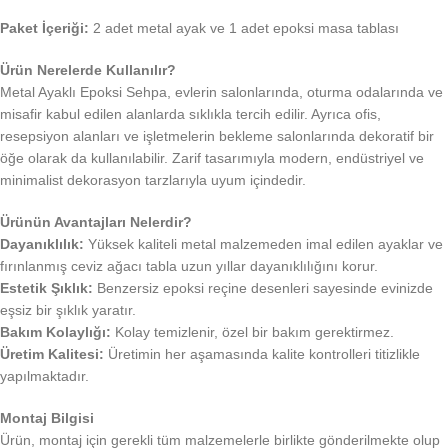
Paket İçeriği:
2 adet metal ayak ve 1 adet epoksi masa tablası
Ürün Nerelerde Kullanılır?
Metal Ayaklı Epoksi Sehpa, evlerin salonlarında, oturma odalarında ve
misafir kabul edilen alanlarda sıklıkla tercih edilir. Ayrıca ofis,
resepsiyon alanları ve işletmelerin bekleme salonlarında dekoratif bir
öğe olarak da kullanılabilir. Zarif tasarımıyla modern, endüstriyel ve
minimalist dekorasyon tarzlarıyla uyum içindedir.
Ürünün Avantajları Nelerdir?
Dayanıklılık:
Yüksek kaliteli metal malzemeden imal edilen ayaklar ve
fırınlanmış ceviz ağacı tabla uzun yıllar dayanıklılığını korur.
Estetik Şıklık:
Benzersiz epoksi reçine desenleri sayesinde evinizde
eşsiz bir şıklık yaratır.
Bakım Kolaylığı:
Kolay temizlenir, özel bir bakım gerektirmez.
Üretim Kalitesi:
Üretimin her aşamasında kalite kontrolleri titizlikle
yapılmaktadır.
Montaj Bilgisi
Ürün, montaj için gerekli tüm malzemelerle birlikte gönderilmekte olup