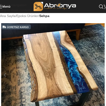
Skip to navigation
Menü
Skip to main content
Ana Sayfa
Epoksi Ürünler
Sehpa