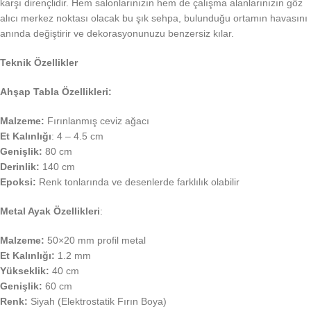
karşı dirençlidir. Hem salonlarınızın hem de çalışma alanlarınızın göz
alıcı merkez noktası olacak bu şık sehpa, bulunduğu ortamın havasını
anında değiştirir ve dekorasyonunuzu benzersiz kılar.
Teknik Özellikler
Ahşap Tabla Özellikleri:
Malzeme:
Fırınlanmış ceviz ağacı
Et Kalınlığı
: 4 – 4.5 cm
Genişlik:
80 cm
Derinlik:
140 cm
Epoksi:
Renk tonlarında ve desenlerde farklılık olabilir
Metal Ayak Özellikleri
:
Malzeme:
50×20 mm profil metal
Et Kalınlığı:
1.2 mm
Yükseklik:
40 cm
Genişlik:
60 cm
Renk:
Siyah (Elektrostatik Fırın Boya)