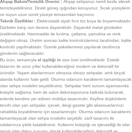
Ahşap Bakım/Temizlik Önerisi :
Ahşap sehpanızı nemli bezle silerek
temizleyebilirsiniz. Direkt güneş ışığından koruyunuz. Sıcak yüzeylerin
ve suyun uzun süreli yüzeye temasından kaçınınız.
Teknik Özellikler :
Elektrostatik siyah fırın toz boya ile boyanmaktadır.
Darbeler karşı son derece dayanıklıdır. Dayanıklı metal gövdeden
üretilmektedir. Hammadde de kırılma, çatlama, yamulma ve renk
değişimi olmaz. Üretim sonrası kalite kontrolcülerimiz tarafından, kalite
kontrolü yapılmaktadır. Özenle paketlenmesi yapılarak tarafınıza
gönderim sağlanacaktır.
Bu ürün, tamamıyla
el işçiliği
ile size özel üretilmektedir. Estetik
tasarımı ile uzun yıllar kullanabileceğiniz modern ve dekoratif bir
üründür. Yaşam alanlarımızın olmazsa olmazı sehpalar, artık birçok
alanda kullanılır hale geldi. Oturma odanızın karakterini tamamlayacak
olan sehpa modelini seçebilirsiniz. Sehpalar hem sunum aşamasında
kolaylık sağlama, hem de salon dekorasyonuna katkıda bulunarak,
evlerde kendine yer edinen mobilya tasarımıdır. Keyfine düşkünlerin
tercihi olan yan sehpalar, içecek, dergi gazete gibi aksesuarlarınızı
rahatlıkla koyabilmeniz için tasarlanmıştır. Oturma odanızın karakterini
tamamlayacak olan sehpa modelini seçebilir, zarif tasarımı ile
odalarınıza şıklık katabilirsiniz. Kullanım kolaylığı ve işlevselliği ile ister
servis ister dekor sunumu olarak kullanabileceğiniz dekoratif ve