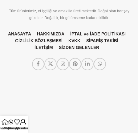
Tüm ürünlerimiz, el işçiliği ve emek ile üretilmektedir. Doğal olan her şey
güzeldir. Doğallık, bir gülümseme kadar etkilidir.
ANASAYFA
HAKKIMIZDA
İPTAL ve İADE POLİTİKASI
GİZLİLİK SÖZLEŞMESİ
KVKK
SİPARİŞ TAKİBİ
İLETİŞİM
SİZDEN GELENLER
nasayfa
Whatsapp
Favorilerim
Hesabım