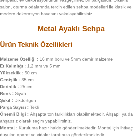
sehpalar, ev dekorasyonunun vazgeçilmez bir parçasıdır. Sıklıkla
salon, oturma odalarında tercih edilen sehpa modelleri ile klasik ve
modern dekorasyon havasını yakalayabilirsiniz.
Metal Ayaklı Sehpa
Ürün Teknik Özellikleri
Malzeme Özelliği :
16 mm boru ve 5mm demir malzeme
Et Kalınlığı :
1,2 mm ve 5 mm
Yükseklik :
50 cm
Genişlik :
35 cm
Derinlik :
25 cm
Renk :
Siyah
Şekil :
Dikdörtgen
Parça Sayısı :
Tekli
Önemli Bilgi :
Ahşapta ton farklılıkları olabilmektedir. Ahşaplı ya da
ahşapsız olarak seçim yapabilirsiniz.
Montaj :
Kuruluma hazır halde gönderilmektedir. Montaj için ihtiyaç
duyulan aparat ve vidalar tarafınıza gönderilmektedir.