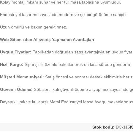
Kolay montaj imkânı sunar ve her tür masa tablasına uyumludur.
Endüstriyel tasarımı sayesinde modern ve şık bir görünüme sahiptir.
Uzun ömürlü ve bakım gerektirmez.
Web Sitemizden Alışveriş Yapmanın Avantajları
Uygun Fiyatlar:
Fabrikadan doğrudan satış avantajıyla en uygun fiyat 
Hızlı Kargo:
Siparişiniz özenle paketlenerek en kısa sürede gönderilir.
Müşteri Memnuniyeti:
Satış öncesi ve sonrası destek ekibimizle her 
Güvenli Ödeme:
SSL sertifikalı güvenli ödeme altyapımız sayesinde gönü
Dayanıklı, şık ve kullanışlı Metal Endüstriyel Masa Ayağı, mekanlarınıza
Stok kodu:
DC-115
K