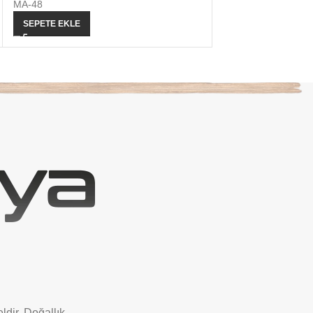
MA-48
MA-86
SEPETE EKLE
SEÇENEKLER
ldir. Doğallık,