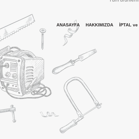
ANASAYFA
HAKKIMIZDA
İPTAL ve