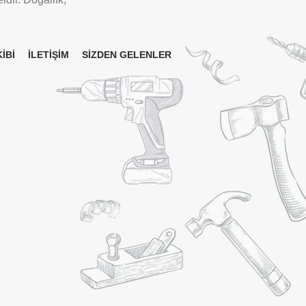
İBİ
İLETİŞİM
SİZDEN GELENLER