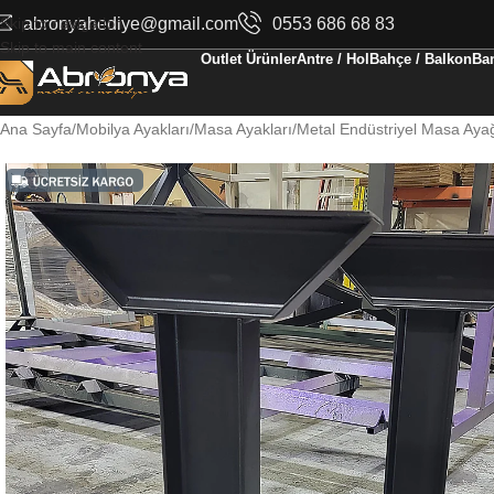
Skip to navigation
abronyahediye@gmail.com
0553 686 68 83
Skip to main content
Outlet Ürünler
Antre / Hol
Bahçe / Balkon
Ban
Ana Sayfa
Mobilya Ayakları
Masa Ayakları
Metal Endüstriyel Masa Ayağ