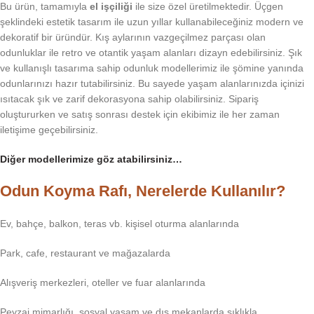
Bu ürün, tamamıyla
el işçiliği
ile size özel üretilmektedir. Üçgen
şeklindeki estetik tasarım ile uzun yıllar kullanabileceğiniz modern ve
dekoratif bir üründür. Kış aylarının vazgeçilmez parçası olan
odunluklar ile retro ve otantik yaşam alanları dizayn edebilirsiniz. Şık
ve kullanışlı tasarıma sahip odunluk modellerimiz ile şömine yanında
odunlarınızı hazır tutabilirsiniz. Bu sayede yaşam alanlarınızda içinizi
ısıtacak şık ve zarif dekorasyona sahip olabilirsiniz. Sipariş
oluştururken ve satış sonrası destek için ekibimiz ile her zaman
iletişime geçebilirsiniz.
Diğer modellerimize göz atabilirsiniz…
Odun Koyma Rafı, Nerelerde Kullanılır?
Ev, bahçe, balkon, teras vb. kişisel oturma alanlarında
Park, cafe, restaurant ve mağazalarda
Alışveriş merkezleri, oteller ve fuar alanlarında
Peyzaj mimarlığı, sosyal yaşam ve dış mekanlarda sıklıkla