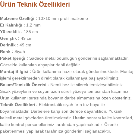
Ürün Teknik Özellikleri
Malzeme Özelliği :
10×10 mm profil malzeme
Et Kalınlığı :
1.2 mm
Yükseklik :
185 cm
Genişlik :
49 cm
Derinlik :
49 cm
Renk :
Siyah
Paket İçeriği :
Sadece metal odunluğun gönderimi sağlanmaktadır.
Görselde kullanılan ahşaplar dahil değildir.
Montaj Bilgisi :
Ürün kullanıma hazır olarak gönderilmektedir. Montaj
işlemi gerektirmeden direkt olarak kullanmaya başlayabilirsiniz.
Bakım/Temizlik Önerisi :
Nemli bez ile silerek temizleyebilirsiniz.
Sıcak yüzeylerin ve suyun uzun süreli yüzeye temasından kaçınınız.
Ürün kullanımı sırasında boyanın darbe almamasına özen gösteriniz.
Teknik Özellikleri :
Elektrostatik siyah fırın toz boya ile
boyanmaktadır. Darbelere karşı son derece dayanıklıdır. Yüksek
kaliteli metal gövdeden üretilmektedir. Üretim sonrası kalite kontrolleri,
kalite kontrol personellerimiz tarafından yapılmaktadır. Özenle
paketlenmesi yapılarak tarafınıza gönderimi sağlanacaktır.