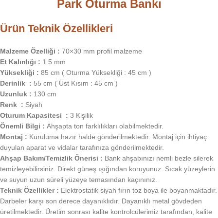
Park Oturma Bankı
Ürün Teknik Özellikleri
Malzeme Özelliği :
70×30 mm profil malzeme
Et Kalınlığı :
1.5 mm
Yüksekliği :
85 cm ( Oturma Yüksekliği : 45 cm )
Derinlik :
55 cm ( Üst Kısım : 45 cm )
Uzunluk :
130 cm
Renk :
Siyah
Oturum Kapasitesi :
3 Kişilik
Önemli Bilgi :
Ahşapta ton farklılıkları olabilmektedir.
Montaj :
Kuruluma hazır halde gönderilmektedir. Montaj için ihtiyaç
duyulan aparat ve vidalar tarafınıza gönderilmektedir.
Ahşap Bakım/Temizlik Önerisi :
Bank ahşabınızı nemli bezle silerek
temizleyebilirsiniz. Direkt güneş ışığından koruyunuz. Sıcak yüzeylerin
ve suyun uzun süreli yüzeye temasından kaçınınız.
Teknik Özellikler :
Elektrostatik siyah fırın toz boya ile boyanmaktadır.
Darbeler karşı son derece dayanıklıdır. Dayanıklı metal gövdeden
üretilmektedir. Üretim sonrası kalite kontrolcülerimiz tarafından, kalite