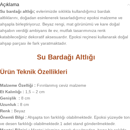
Açıklama
Su bardağı altlığı;
evlerimizde sıklıkla kullandığımız bardak
altlıklarını, doğadan esinlenerek tasarladığımız epoksi malzeme ve
ahşapla birleştiriyoruz. Beyaz rengi, mat görünümü ve kare doğal
ahşabın verdiği ambiyans ile ev, mutfak tasarımınıza renk
katabileceğiniz dekoratif aksesuardır. Epoksi reçinesi kullanarak doğal
ahşap parçası ile fark yaratmaktadır.
Su Bardağı Altlığı
Ürün Teknik Özellikleri
Malzeme Özelliği :
Fırınlanmış ceviz malzeme
Et Kalınlığı :
1,5 – 2 cm
Genişlik :
8 cm
Uzunluk :
8 cm
Renk :
Beyaz
Önemli Bilgi :
Ahşapta ton farklılığı olabilmektedir. Epoksi yüzeyde ton
ve desen farklılığı olabilmektedir.1 adet stand gönderilmektedir.