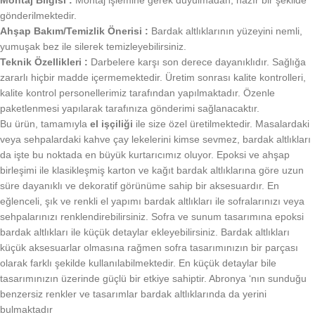
Montaj Bilgisi :
Montaj işlemine gerek duyulmadan, hazır bir şekilde
gönderilmektedir.
Ahşap Bakım/Temizlik Önerisi :
Bardak altlıklarının yüzeyini nemli,
yumuşak bez ile silerek temizleyebilirsiniz.
Teknik Özellikleri :
Darbelere karşı son derece dayanıklıdır. Sağlığa
zararlı hiçbir madde içermemektedir. Üretim sonrası kalite kontrolleri,
kalite kontrol personellerimiz tarafından yapılmaktadır. Özenle
paketlenmesi yapılarak tarafınıza gönderimi sağlanacaktır.
Bu ürün, tamamıyla
el işçiliği
ile size özel üretilmektedir. Masalardaki
veya sehpalardaki kahve çay lekelerini kimse sevmez, bardak altlıkları
da işte bu noktada en büyük kurtarıcımız oluyor. Epoksi ve ahşap
birleşimi ile klasikleşmiş karton ve kağıt bardak altlıklarına göre uzun
süre dayanıklı ve dekoratif görünüme sahip bir aksesuardır. En
eğlenceli, şık ve renkli el yapımı bardak altlıkları ile sofralarınızı veya
sehpalarınızı renklendirebilirsiniz. Sofra ve sunum tasarımına epoksi
bardak altlıkları ile küçük detaylar ekleyebilirsiniz. Bardak altlıkları
küçük aksesuarlar olmasına rağmen sofra tasarımınızın bir parçası
olarak farklı şekilde kullanılabilmektedir. En küçük detaylar bile
tasarımınızın üzerinde güçlü bir etkiye sahiptir. Abronya ‘nın sunduğu
benzersiz renkler ve tasarımlar bardak altlıklarında da yerini
bulmaktadır