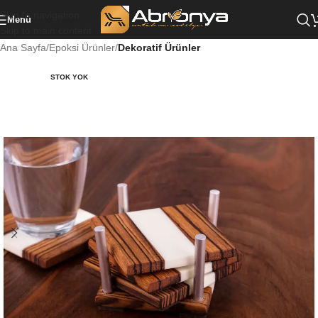
Skip to navigation
Menü
Skip to main content
Ana Sayfa
Epoksi Ürünler
Dekoratif Ürünler
STOK YOK