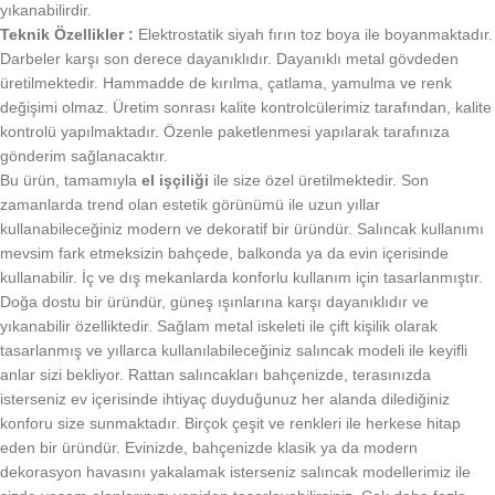
yıkanabilirdir.
Teknik Özellikler :
Elektrostatik siyah fırın toz boya ile boyanmaktadır.
Darbeler karşı son derece dayanıklıdır. Dayanıklı metal gövdeden
üretilmektedir. Hammadde de kırılma, çatlama, yamulma ve renk
değişimi olmaz. Üretim sonrası kalite kontrolcülerimiz tarafından, kalite
kontrolü yapılmaktadır. Özenle paketlenmesi yapılarak tarafınıza
gönderim sağlanacaktır.
Bu ürün, tamamıyla
el işçiliği
ile size özel üretilmektedir. Son
zamanlarda trend olan estetik görünümü ile uzun yıllar
kullanabileceğiniz modern ve dekoratif bir üründür. Salıncak kullanımı
mevsim fark etmeksizin bahçede, balkonda ya da evin içerisinde
kullanabilir. İç ve dış mekanlarda konforlu kullanım için tasarlanmıştır.
Doğa dostu bir üründür, güneş ışınlarına karşı dayanıklıdır ve
yıkanabilir özelliktedir. Sağlam metal iskeleti ile çift kişilik olarak
tasarlanmış ve yıllarca kullanılabileceğiniz salıncak modeli ile keyifli
anlar sizi bekliyor. Rattan salıncakları bahçenizde, terasınızda
isterseniz ev içerisinde ihtiyaç duyduğunuz her alanda dilediğiniz
konforu size sunmaktadır. Birçok çeşit ve renkleri ile herkese hitap
eden bir üründür. Evinizde, bahçenizde klasik ya da modern
dekorasyon havasını yakalamak isterseniz salıncak modellerimiz ile