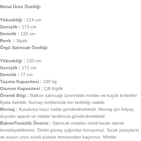
Metal Ürün Özelliği
Yüksekliği :
214 cm
Genişlik :
173 cm
Derinlik :
120 cm
Renk :
Siyah
Örgü Salıncak Özelliği
Yüksekliği :
120 cm
Genişlik :
172 cm
Derinlik :
77 cm
Taşıma Kapasitesi :
230 kg
Oturum Kapasitesi :
Çift Kişilik
Önemli Bilgi :
Balkon salıncağı üzerindeki minder ve küçük kırlentler
fiyata dahildir. Kumaş renklerinde ton farklılığı olabilir.
Montaj :
Kuruluma hazır halde gönderilmektedir. Montaj için ihtiyaç
duyulan aparat ve vidalar tarafınıza gönderilmektedir.
Bakım/Temizlik Önerisi :
Salıncak metalini nemli bezle silerek
temizleyebilirsiniz. Direkt güneş ışığından koruyunuz. Sıcak yüzeylerin
ve suyun uzun süreli yüzeye temasından kaçınınız. Minder