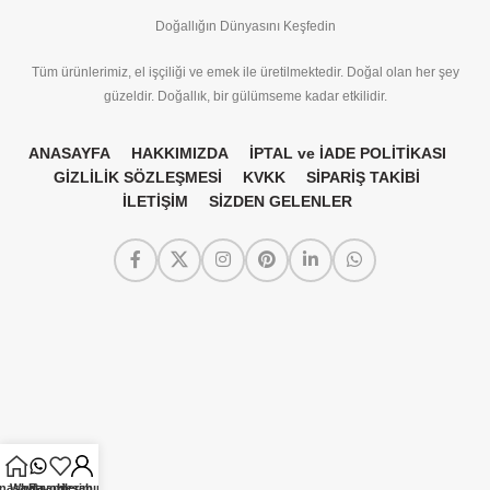
Doğallığın Dünyasını Keşfedin
Tüm ürünlerimiz, el işçiliği ve emek ile üretilmektedir. Doğal olan her şey
güzeldir. Doğallık, bir gülümseme kadar etkilidir.
ANASAYFA
HAKKIMIZDA
İPTAL ve İADE POLİTİKASI
GİZLİLİK SÖZLEŞMESİ
KVKK
SİPARİŞ TAKİBİ
İLETİŞİM
SİZDEN GELENLER
nasayfa
Whatsapp
Favorilerim
Hesabım