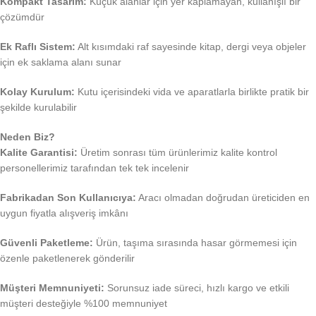
Kompakt Tasarım:
Küçük alanlar için yer kaplamayan, kullanışlı bir
çözümdür
Ek Raflı Sistem:
Alt kısımdaki raf sayesinde kitap, dergi veya objeler
için ek saklama alanı sunar
Kolay Kurulum:
Kutu içerisindeki vida ve aparatlarla birlikte pratik bir
şekilde kurulabilir
Neden Biz?
Kalite Garantisi:
Üretim sonrası tüm ürünlerimiz kalite kontrol
personellerimiz tarafından tek tek incelenir
Fabrikadan Son Kullanıcıya:
Aracı olmadan doğrudan üreticiden en
uygun fiyatla alışveriş imkânı
Güvenli Paketleme:
Ürün, taşıma sırasında hasar görmemesi için
özenle paketlenerek gönderilir
Müşteri Memnuniyeti:
Sorunsuz iade süreci, hızlı kargo ve etkili
müşteri desteğiyle %100 memnuniyet