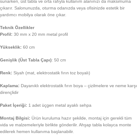
sunarken, üst tabla ve orta rafıyla kullanım alanınızı da maksimuma
çıkarır. Salonunuzda, oturma odanızda veya ofisinizde estetik bir
yardımcı mobilya olarak öne çıkar.
Teknik Özellikler
Profil:
30 mm x 20 mm metal profil
Yükseklik:
60 cm
Genişlik (Üst Tabla Çapı)
: 50 cm
Renk:
Siyah (mat, elektrostatik fırın toz boyalı)
Kaplama:
Dayanıklı elektrostatik fırın boya – çizilmelere ve neme karşı
dirençlidir
Paket İçeriği:
1 adet üçgen metal ayaklı sehpa
Montaj Bilgisi:
Ürün kuruluma hazır şekilde, montaj için gerekli tüm
vida ve malzemeleriyle birlikte gönderilir. Ahşap tabla kolayca monte
edilerek hemen kullanıma başlanabilir.