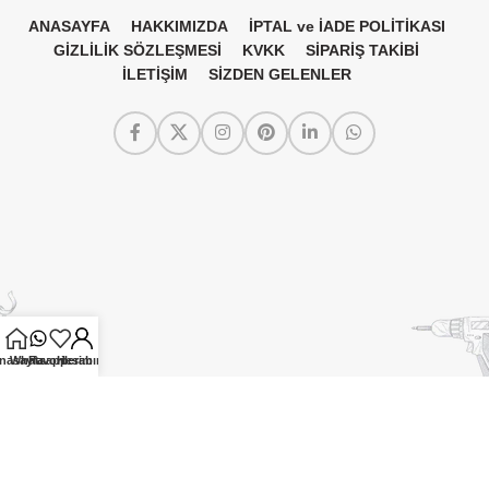
ANASAYFA
HAKKIMIZDA
İPTAL ve İADE POLİTİKASI
GİZLİLİK SÖZLEŞMESİ
KVKK
SİPARİŞ TAKİBİ
İLETİŞİM
SİZDEN GELENLER
nasayfa
Whatsapp
Favorilerim
Hesabım