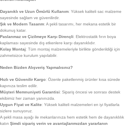
Dayanıklı ve Uzun Ömürlü Kullanım
: Yüksek kaliteli sac malzeme
sayesinde sağlam ve güvenilirdir.
Şık ve Modern Tasarım
: A şekli tasarımı, her mekana estetik bir
dokunuş katar.
Paslanmaz ve Çizilmeye Karşı Dirençli
: Elektrostatik fırın boya
kaplaması sayesinde dış etkenlere karşı dayanıklıdır.
Kolay Montaj
: Tüm montaj malzemeleriyle birlikte gönderildiği için
zahmetsizce kurulum yapılabilir.
Neden Bizden Alışveriş Yapmalısınız?
Hızlı ve Güvenilir Kargo
: Özenle paketlenmiş ürünler kısa sürede
kapınıza teslim edilir.
Müşteri Memnuniyeti Garantisi
: Sipariş öncesi ve sonrası destek
ekibimiz her zaman yanınızda.
Uygun Fiyat ve Kalite
: Yüksek kaliteli malzemeleri en iyi fiyatlarla
sizlere sunuyoruz.
A şekli masa ayağı ile mekanlarınıza hem estetik hem de dayanıklılık
katın
Şimdi sipariş verin ve avantajlarımızdan yararlanın