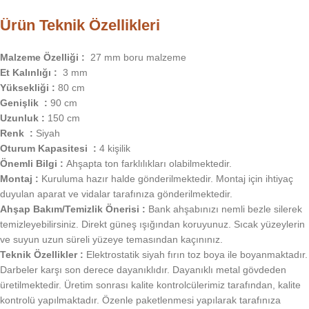
Ürün Teknik Özellikleri
Malzeme Özelliği :
27 mm boru malzeme
Et Kalınlığı :
3 mm
Yüksekliği :
80 cm
Genişlik :
90 cm
Uzunluk :
150 cm
Renk :
Siyah
Oturum Kapasitesi :
4 kişilik
Önemli Bilgi :
Ahşapta ton farklılıkları olabilmektedir.
Montaj :
Kuruluma hazır halde gönderilmektedir. Montaj için ihtiyaç
duyulan aparat ve vidalar tarafınıza gönderilmektedir.
Ahşap Bakım/Temizlik Önerisi :
Bank ahşabınızı nemli bezle silerek
temizleyebilirsiniz. Direkt güneş ışığından koruyunuz. Sıcak yüzeylerin
ve suyun uzun süreli yüzeye temasından kaçınınız.
Teknik Özellikler :
Elektrostatik siyah fırın toz boya ile boyanmaktadır.
Darbeler karşı son derece dayanıklıdır. Dayanıklı metal gövdeden
üretilmektedir. Üretim sonrası kalite kontrolcülerimiz tarafından, kalite
kontrolü yapılmaktadır. Özenle paketlenmesi yapılarak tarafınıza