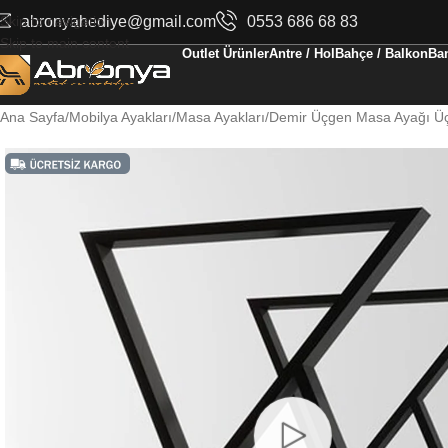
Skip to navigation
abronyahediye@gmail.com
0553 686 68 83
Skip to main content
Outlet Ürünler
Antre / Hol
Bahçe / Balkon
Ban
Ana Sayfa
Mobilya Ayakları
Masa Ayakları
Demir Üçgen Masa Ayağı Üçg