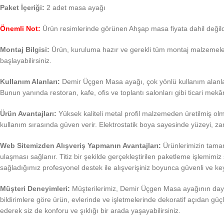
Paket İçeriği:
2 adet masa ayağı
Önemli Not:
Ürün resimlerinde görünen Ahşap masa fiyata dahil değild
Montaj Bilgisi:
Ürün, kuruluma hazır ve gerekli tüm montaj malzemeleriy
başlayabilirsiniz.
Kullanım Alanları:
Demir Üçgen Masa ayağı, çok yönlü kullanım alanları 
Bunun yanında restoran, kafe, ofis ve toplantı salonları gibi ticari mek
Ürün Avantajları:
Yüksek kaliteli metal profil malzemeden üretilmiş olma
kullanım sırasında güven verir. Elektrostatik boya sayesinde yüzeyi, 
Web Sitemizden Alışveriş Yapmanın Avantajları:
Ürünlerimizin tamam
ulaşması sağlanır. Titiz bir şekilde gerçekleştirilen paketleme işlemimi
sağladığımız profesyonel destek ile alışverişiniz boyunca güvenli ve ke
Müşteri Deneyimleri:
Müşterilerimiz, Demir Üçgen Masa ayağının dayanı
bildirimlere göre ürün, evlerinde ve işletmelerinde dekoratif açıdan güç
ederek siz de konforu ve şıklığı bir arada yaşayabilirsiniz.