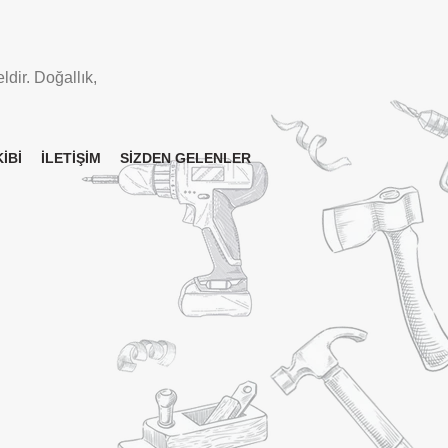
ldir. Doğallık,
İBİ
İLETİŞİM
SİZDEN GELENLER