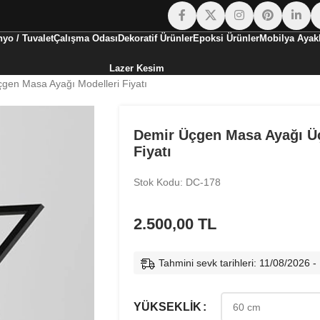
yo / Tuvalet
Çalışma Odası
Dekoratif Ürünler
Epoksi Ürünler
Mobilya Ayakl
Lazer Kesim
en Masa Ayağı Modelleri Fiyatı
Demir Üçgen Masa Ayağı Ü
Fiyatı
Stok Kodu: DC-178
2.500,00
TL
Tahmini sevk tarihleri: 11/08/2026 
YÜKSEKLIK