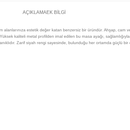
AÇIKLAMA
EK BILGI
 alanlarınıza estetik değer katan benzersiz bir üründür. Ahşap, cam vey
üksek kaliteli metal profilden imal edilen bu masa ayağı, sağlamlığıyla 
yanıklıdır. Zarif siyah rengi sayesinde, bulunduğu her ortamda güçlü bir 