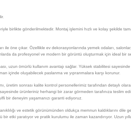
ir.
le birlikte gönderilmektedir. Montaj işlemini hızlı ve kolay şekilde t
ile öne çıkar. Özellikle ev dekorasyonlarında yemek odaları, salonlar, 
ânlarda da profesyonel ve modern bir görüntü oluşturmak için ideal bir s
sı, uzun ömürlü kullanım avantajı sağlar. Yüksek stabilitesi sayesinde ağ
zaman içinde oluşabilecek paslanma ve yıpranmalara karşı korunur.
ı, üretim sonrası kalite kontrol personellerimiz tarafından detaylı ola
z sayesinde ürünleriniz herhangi bir zarar görmeden tarafınıza teslim edi
yifli bir deneyim yaşamanızı garanti ediyoruz.
klılığı ve estetik görünümünden oldukça memnun kaldıklarını dile getir
lü bir etki yaratıyor ve pratik kurulumu ile zaman kazandırıyor. Uzun yıl