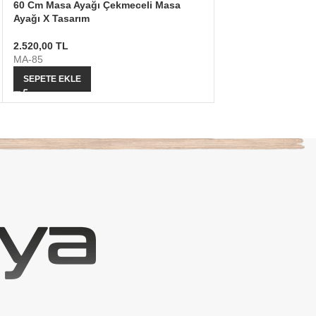
60 Cm Masa Ayağı Çekmeceli Masa
70 Cm Masa Ayağı 
Ayağı X Tasarım
Ofis Masası
2.520,00
TL
50.400,00
TL
MA-85
MA-86
SEPETE EKLE
SEÇENEKLER