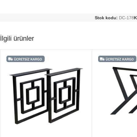
Stok kodu:
DC-178
K
İlgili ürünler