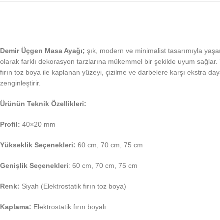
Demir Üçgen Masa Ayağı;
şık, modern ve minimalist tasarımıyla yaşam
olarak farklı dekorasyon tarzlarına mükemmel bir şekilde uyum sağlar. Y
fırın toz boya ile kaplanan yüzeyi, çizilme ve darbelere karşı ekstra da
zenginleştirir.
Ürünün Teknik Özellikleri:
Profil:
40×20 mm
Yükseklik Seçenekleri:
60 cm, 70 cm, 75 cm
Genişlik Seçenekleri
: 60 cm, 70 cm, 75 cm
Renk:
Siyah (Elektrostatik fırın toz boya)
Kaplama:
Elektrostatik fırın boyalı